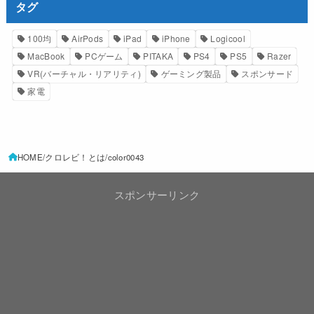
タグ
100均
AirPods
iPad
iPhone
Logicool
MacBook
PCゲーム
PITAKA
PS4
PS5
Razer
VR(バーチャル・リアリティ)
ゲーミング製品
スポンサード
家電
HOME
クロレビ！とは
color0043
スポンサーリンク