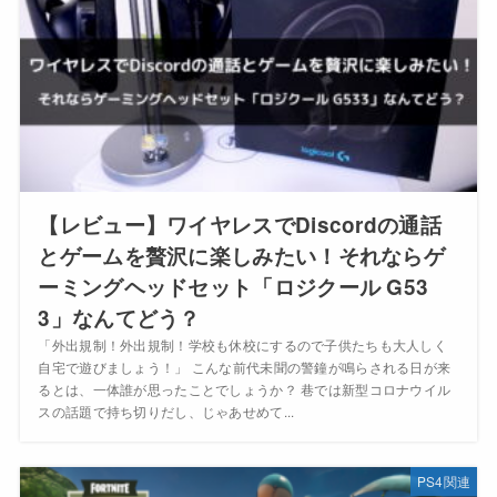
【レビュー】ワイヤレスでDiscordの通話
とゲームを贅沢に楽しみたい！それならゲ
ーミングヘッドセット「ロジクール G53
3」なんてどう？
「外出規制！外出規制！学校も休校にするので子供たちも大人しく
自宅で遊びましょう！」 こんな前代未聞の警鐘が鳴らされる日が来
るとは、一体誰が思ったことでしょうか？ 巷では新型コロナウイル
スの話題で持ち切りだし、じゃあせめて...
PS4関連