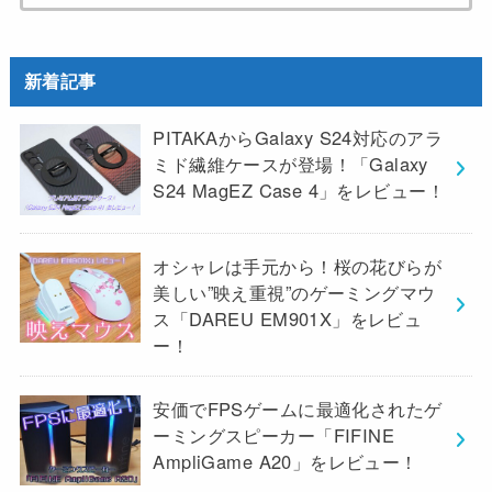
索:
新着記事
PITAKAからGalaxy S24対応のアラ
ミド繊維ケースが登場！「Galaxy
S24 MagEZ Case 4」をレビュー！
オシャレは手元から！桜の花びらが
美しい”映え重視”のゲーミングマウ
ス「DAREU EM901X」をレビュ
ー！
安価でFPSゲームに最適化されたゲ
ーミングスピーカー「FIFINE
AmpliGame A20」をレビュー！