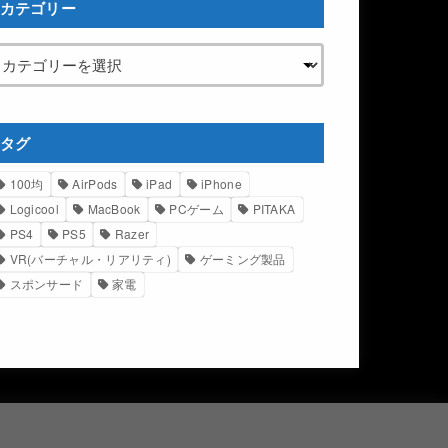
カテゴリー
タグ
100均
AirPods
iPad
iPhone
Logicool
MacBook
PCゲーム
PITAKA
PS4
PS5
Razer
VR(バーチャル・リアリティ)
ゲーミング製品
スポンサード
家電