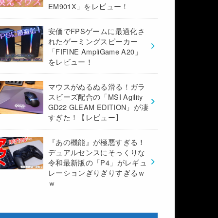
EM901X」をレビュー！
安価でFPSゲームに最適化さ
れたゲーミングスピーカー
「FIFINE AmpliGame A20」
をレビュー！
マウスがぬるぬる滑る！ガラ
スビーズ配合の「MSI Agility
GD22 GLEAM EDITION」が凄
すぎた！【レビュー】
『あの機能』が極悪すぎる！
デュアルセンスにそっくりな
令和最新版の「P4」がレギュ
レーションぎりぎりすぎるｗ
ｗ