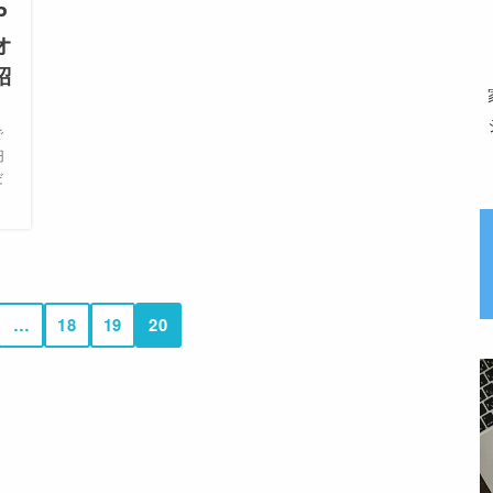
P
オ
紹
で
円
だ
…
18
19
20