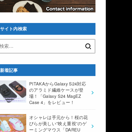
サイト内検索
検
索:
新着記事
PITAKAからGalaxy S24対応
のアラミド繊維ケースが登
場！「Galaxy S24 MagEZ
Case 4」をレビュー！
オシャレは手元から！桜の花
びらが美しい”映え重視”のゲ
ーミングマウス「DAREU