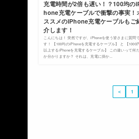
充電時間が2倍も遅い！？100均のi
hone充電ケーブルで衝撃の事実！
ススメのiPhone充電ケーブルもご
介します！
こんにちは！ 突然ですが、iPhoneを使う皆さまに質問
す！ 【100均のiPhoneを充電するケーブル】 と 【1000
以上するiPhoneを充電するケーブル】 この違いって何
か分かりますか？ それは、充電に掛か...
＜
1