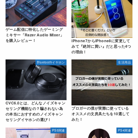
ゲーム配信に特化したゲーミング
ミキサー「Razer Audio Mixer」
を購入レビュー！
iPhone7からiPhone8に変更して
みて『絶対に買い』だと思った4つ
の理由！
Bluetoothイヤホン
生活用品
CVC6.0とは、どんなノイズキャン
ブロガーの僕が実際に使っている
セリング機能なの？騙されない為
オススメの文房具たちを10選して
の本当におすすめのノイズキャン
みた！
セリングイヤホンの選び！
PS5関連
PS4関連