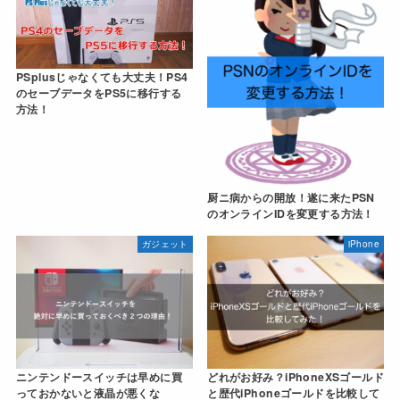
PSplusじゃなくても大丈夫！PS4
のセーブデータをPS5に移行する
方法！
厨ニ病からの開放！遂に来たPSN
のオンラインIDを変更する方法！
ガジェット
iPhone
ニンテンドースイッチは早めに買
どれがお好み？iPhoneXSゴールド
っておかないと液晶が悪くな
と歴代iPhoneゴールドを比較して