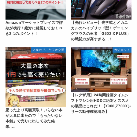
Amazonマーケットプレイスで詐
【先行レビュー】光学式とメカニ
欺が横行！絶対に確認しておくべ
カルのハイブリッド型！ゲーミン
き2つのポイント！
グマウスの王者「G502 X PLUS」
の戦闘力が高すぎる…！
メルカリ、ヤフオク等
ガジェット
【レグザ用】24時間録画タイムシ
フトマシン用HDDに絶対オススメ
の製品はこれだ！【X900,Z700Xシ
思ったより高額買取！いらない本
リーズ動作確認済み】
が大量に出たので「もったいない
本舗」で売りに出してみた結
果…。