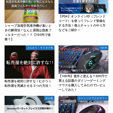
【PS4】オンラインID（フレンド
コード）を使ってフレンド登録を
する方法！個人チャットのやり方
シャープ加湿空気清浄機が臭いと
などをご紹介！
きの解消法！なんと原因は脱臭フ
ィルターだった！？【100均で改
善？】
メルカリ、ヤフオク等
100均
【100均】意外と使える？500円で
買える話題のダイソーゲーミング
転売屋を絶対に許すな！むかつく
マウスを購入してみたのでレビュ
転売屋を死滅させる３つの方法！
ーしてみた！
読み物
ゲーミングアクセサリー