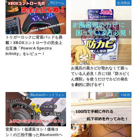
PCゲーム
生活用品
トリガーロックに背面パッドも搭
載！XBOXコントローラの完全上
位互換「PowerA Spectra
Infinity」をレビュー！
お風呂の黒カビが取れなくて困っ
ている人必見！月に1回「防カビく
ん煙剤」を使うだけでカビの発生
を劇的に防げるぞ！
Bluetoothヘッドフォン
100均
音質ヨシ！低遅延ヨシ！価格ヨ
シ！の三拍子揃ったBluetoothヘ