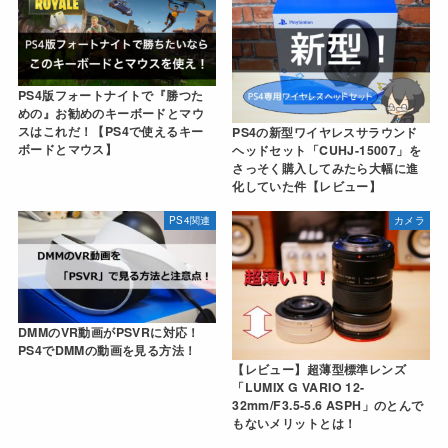
PS4版フォートナイトで『勝つた
めの』お勧めのキーボードとマウ
スはこれだ！【PS4で使えるキー
PS4の新型ワイヤレスサラウンド
ボードとマウス】
ヘッドセット「CUHJ-15007」を
さっそく購入してみたら大幅に進
化していた件【レビュー】
PS4関連
カメラ
DMMのVR動画がPSVRに対応！
PS4でDMMの動画を見る方法！
【レビュー】超薄型標準レンズ
「LUMIX G VARIO 12-
32mm/F3.5-5.6 ASPH」のとんで
もないメリットとは！