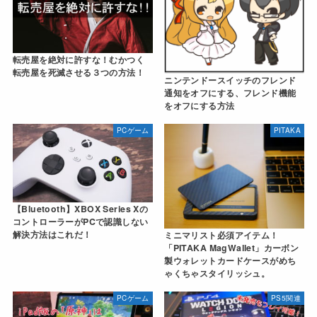
転売屋を絶対に許すな！むかつく
転売屋を死滅させる３つの方法！
ニンテンドースイッチのフレンド
通知をオフにする、フレンド機能
をオフにする方法
PCゲーム
PITAKA
【Bluetooth】XBOX Series Xの
コントローラーがPCで認識しない
解決方法はこれだ！
ミニマリスト必須アイテム！
「PITAKA MagWallet」カーボン
製ウォレットカードケースがめち
ゃくちゃスタイリッシュ。
PCゲーム
PS5関連