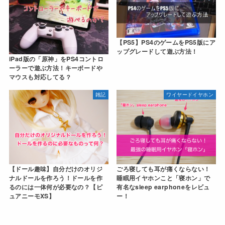
【PS5】PS4のゲームをPS5版にア
ップグレードして遊ぶ方法！
iPad版の「原神」をPS4コントロ
ーラーで遊ぶ方法！キーボードや
マウスも対応してる？
雑記
ワイヤードイヤホン
【ドール趣味】自分だけのオリジ
ごろ寝しても耳が痛くならない！
ナルドールを作ろう！ドールを作
睡眠用イヤホンこと「寝ホン」で
るのには一体何が必要なの？【ピ
有名なsleep earphoneをレビュ
ュアニーモXS】
ー！