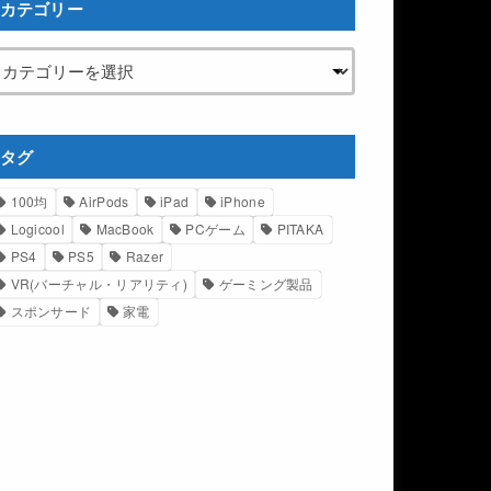
カテゴリー
タグ
100均
AirPods
iPad
iPhone
Logicool
MacBook
PCゲーム
PITAKA
PS4
PS5
Razer
VR(バーチャル・リアリティ)
ゲーミング製品
スポンサード
家電