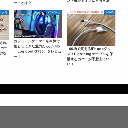
ンド機能をオフにする方法
ットとは？
オク等
PCゲーム
100均
カジュアルゲーマーを本気で
され
落としにきた魅力たっぷりの
Dカー
100均で買えるiPhoneグッ
「Logicool G733」をレビュ
けな
ズ！Lightningケーブルを保
ー！
護するカバーが予想上にい
い！