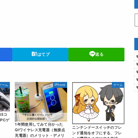
はてブ
送る
ゲーム
iPhone
ゲーム
S5コ
PCゲ
1年間使用してみて分かった
ニンテンドースイッチのフレ
Qiワイヤレス充電器（無接点
ンド通知をオフにする、フレ
充電器）のメリット・デメリ