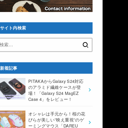
サイト内検索
検
索:
新着記事
PITAKAからGalaxy S24対応
のアラミド繊維ケースが登
場！「Galaxy S24 MagEZ
Case 4」をレビュー！
オシャレは手元から！桜の花
びらが美しい”映え重視”のゲ
ーミングマウス「DAREU