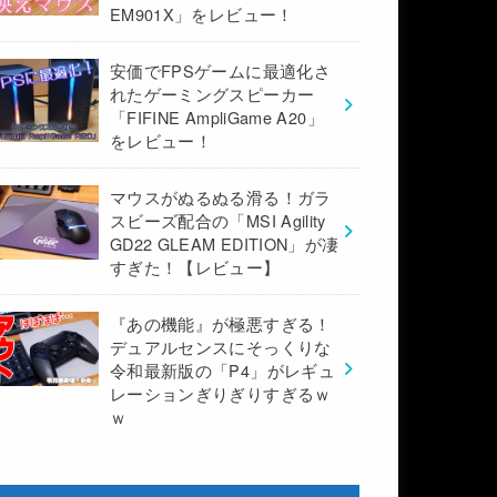
EM901X」をレビュー！
安価でFPSゲームに最適化さ
れたゲーミングスピーカー
「FIFINE AmpliGame A20」
をレビュー！
マウスがぬるぬる滑る！ガラ
スビーズ配合の「MSI Agility
GD22 GLEAM EDITION」が凄
すぎた！【レビュー】
『あの機能』が極悪すぎる！
デュアルセンスにそっくりな
令和最新版の「P4」がレギュ
レーションぎりぎりすぎるｗ
ｗ