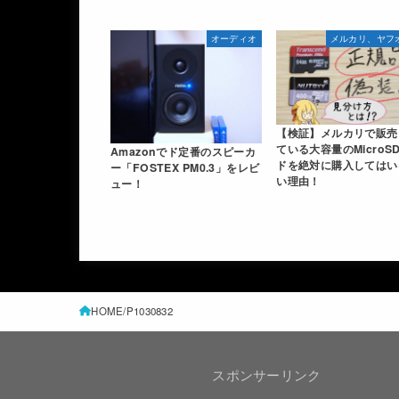
オーディオ
メルカリ、ヤフ
【検証】メルカリで販売
ている大容量のMicroS
Amazonでド定番のスピーカ
ドを絶対に購入してはい
ー「FOSTEX PM0.3」をレビ
い理由！
ュー！
HOME
P1030832
スポンサーリンク