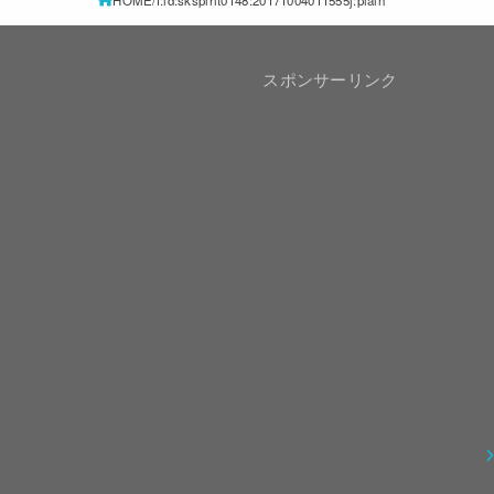
HOME
f:id:skspirit0148:20171004011555j:plain
スポンサーリンク