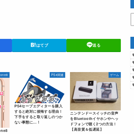
はてブ
送る
hone8
PS4関連
ゲーム
PS4セーブエディターを購入
すると絶対に後悔する理由！
ニンテンドースイッチの音声
下手をすると取り返しのつか
をBluetoothイヤホンやヘッ
ない事態に…！
ドフォンで聴く2つの方法！
【高音質＆低遅延】
ne8