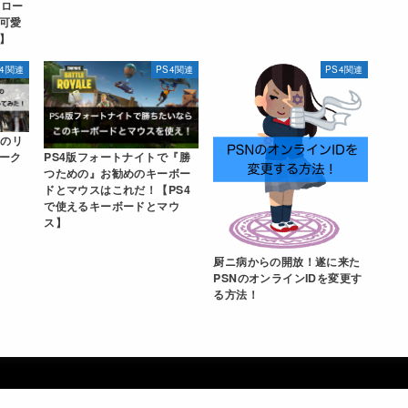
のロー
可愛
】
S4関連
PS4関連
PS4関連
蓮のリ
ーク
PS4版フォートナイトで『勝
つための』お勧めのキーボー
ドとマウスはこれだ！【PS4
で使えるキーボードとマウ
ス】
厨ニ病からの開放！遂に来た
PSNのオンラインIDを変更す
る方法！