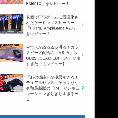
EM901X」をレビュー！
安価でFPSゲームに最適化さ
れたゲーミングスピーカー
「FIFINE AmpliGame A20」
をレビュー！
マウスがぬるぬる滑る！ガラ
スビーズ配合の「MSI Agility
GD22 GLEAM EDITION」が凄
すぎた！【レビュー】
『あの機能』が極悪すぎる！
デュアルセンスにそっくりな
令和最新版の「P4」がレギュ
レーションぎりぎりすぎるｗ
ｗ