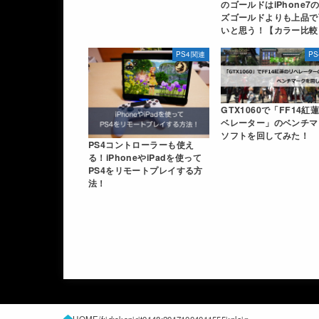
のゴールドはiPhone7
ズゴールドよりも上品で
いと思う！【カラー比較
PS4関連
P
GTX1060で「FF14紅
ベレーター」のベンチマ
ソフトを回してみた！
PS4コントローラーも使え
る！iPhoneやiPadを使って
PS4をリモートプレイする方
法！