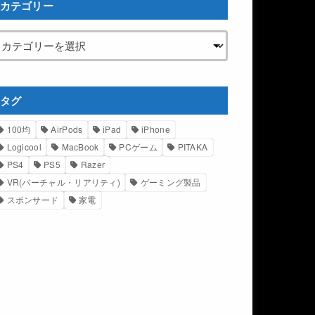
カテゴリー
タグ
100均
AirPods
iPad
iPhone
Logicool
MacBook
PCゲーム
PITAKA
PS4
PS5
Razer
VR(バーチャル・リアリティ)
ゲーミング製品
スポンサード
家電