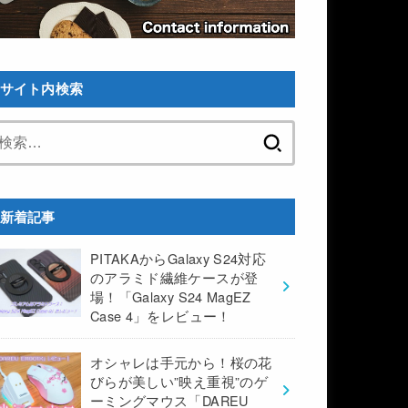
サイト内検索
検
索:
新着記事
PITAKAからGalaxy S24対応
のアラミド繊維ケースが登
場！「Galaxy S24 MagEZ
Case 4」をレビュー！
オシャレは手元から！桜の花
びらが美しい”映え重視”のゲ
ーミングマウス「DAREU