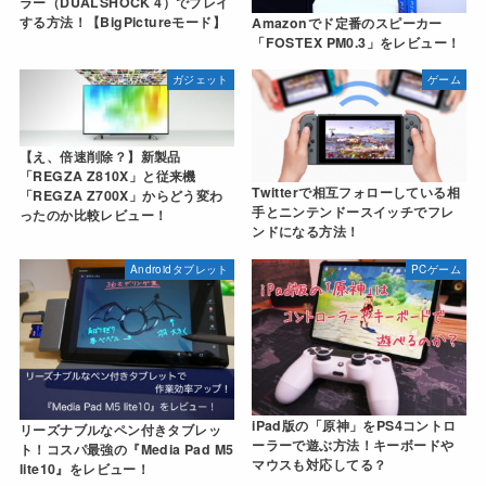
ラー（DUALSHOCK 4）でプレイ
する方法！【BigPictureモード】
Amazonでド定番のスピーカー
「FOSTEX PM0.3」をレビュー！
ガジェット
ゲーム
【え、倍速削除？】新製品
「REGZA Z810X」と従来機
Twitterで相互フォローしている相
「REGZA Z700X」からどう変わ
手とニンテンドースイッチでフレ
ったのか比較レビュー！
ンドになる方法！
Androidタブレット
PCゲーム
iPad版の「原神」をPS4コントロ
リーズナブルなペン付きタブレッ
ーラーで遊ぶ方法！キーボードや
ト！コスパ最強の『Media Pad M5
マウスも対応してる？
lite10』をレビュー！