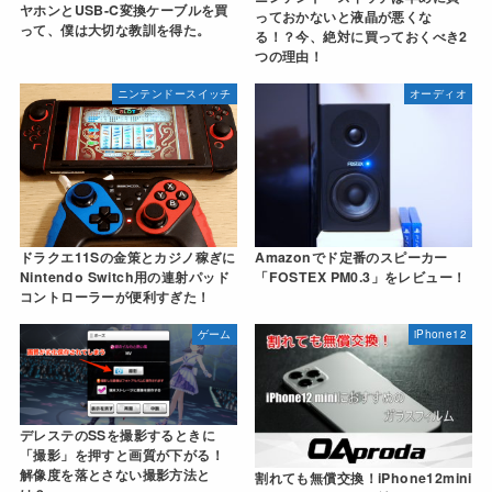
ヤホンとUSB-C変換ケーブルを買
っておかないと液晶が悪くな
って、僕は大切な教訓を得た。
る！？今、絶対に買っておくべき2
つの理由！
ニンテンドースイッチ
オーディオ
ドラクエ11Sの金策とカジノ稼ぎに
Amazonでド定番のスピーカー
Nintendo Switch用の連射パッド
「FOSTEX PM0.3」をレビュー！
コントローラーが便利すぎた！
ゲーム
iPhone12
デレステのSSを撮影するときに
「撮影」を押すと画質が下がる！
解像度を落とさない撮影方法と
割れても無償交換！iPhone12mini