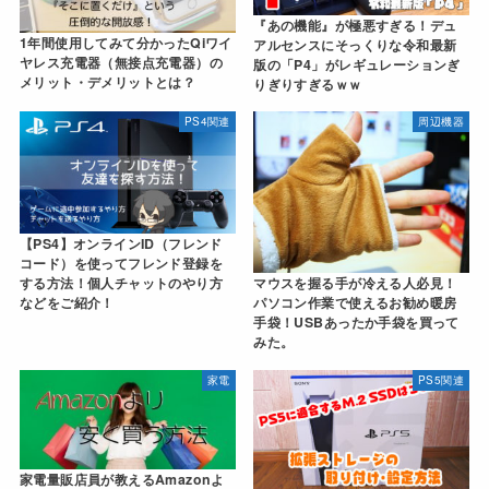
『あの機能』が極悪すぎる！デュ
1年間使用してみて分かったQiワイ
アルセンスにそっくりな令和最新
ヤレス充電器（無接点充電器）の
版の「P4」がレギュレーションぎ
メリット・デメリットとは？
りぎりすぎるｗｗ
PS4関連
周辺機器
【PS4】オンラインID（フレンド
コード）を使ってフレンド登録を
する方法！個人チャットのやり方
マウスを握る手が冷える人必見！
などをご紹介！
パソコン作業で使えるお勧め暖房
手袋！USBあったか手袋を買って
みた。
家電
PS5関連
家電量販店員が教えるAmazonよ