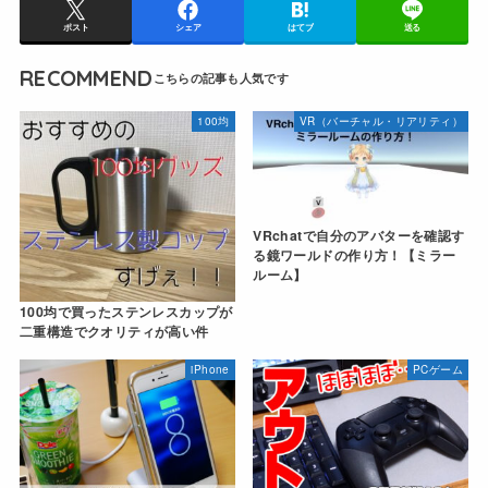
ポスト
シェア
はてブ
送る
RECOMMEND
100均
VR（バーチャル・リアリティ）
VRchatで自分のアバターを確認す
る鏡ワールドの作り方！【ミラー
ルーム】
100均で買ったステンレスカップが
二重構造でクオリティが高い件
iPhone
PCゲーム