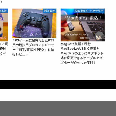
！
S4関連
PS5関連
MacBookアクセサリー
FPSゲームに超特化したPS5
Rに買
MagSafe復活！現行
用の競技用プロコントローラ
絶対
MacBookのUSB-C充電を
ー「INTUITION PRO」を先
くべ
MagSafeのようにマグネット
行レビュー！
式に変更できるケーブルアダ
プターがめっちゃ便利！