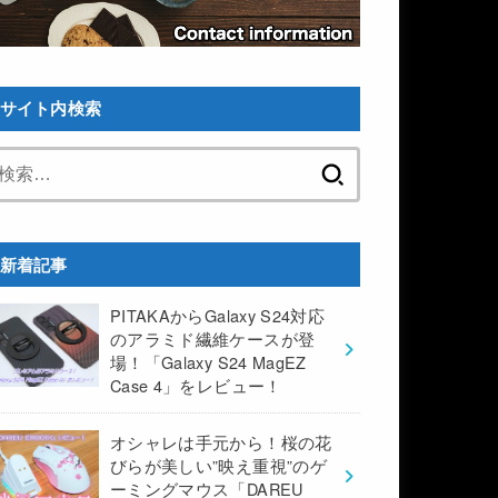
サイト内検索
検
索:
新着記事
PITAKAからGalaxy S24対応
のアラミド繊維ケースが登
場！「Galaxy S24 MagEZ
Case 4」をレビュー！
オシャレは手元から！桜の花
びらが美しい”映え重視”のゲ
ーミングマウス「DAREU