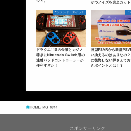
シュ。
かつノイズを完全カット
ニンテンドースイッチ
P
ドラクエ11Sの金策とカジノ
旧型PSVRから新型PSV
稼ぎにNintendo Switch用の
い換えるのはありなの？
連射パッドコントローラーが
に後悔しない押さえてお
便利すぎた！
きポイントとは！？
HOME
IMG_0744
スポンサーリンク