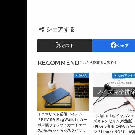
シェアする
ポスト
シェア
RECOMMEND
PITAKA
iPhoneアク
ミニマリスト必須アイテム！
【Lightningイヤホン
「PITAKA MagWallet」カー
ズキャンセリング機能】
ボン製ウォレットカードケー
iPhone専用に作られた
スがめちゃくちゃスタイリッ
ン「Linner NC21」が