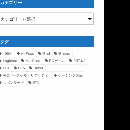
カテゴリー
タグ
100均
AirPods
iPad
iPhone
Logicool
MacBook
PCゲーム
PITAKA
PS4
PS5
Razer
VR(バーチャル・リアリティ)
ゲーミング製品
スポンサード
家電