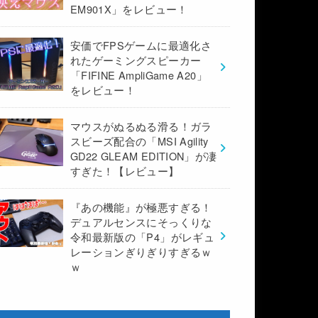
EM901X」をレビュー！
安価でFPSゲームに最適化さ
れたゲーミングスピーカー
「FIFINE AmpliGame A20」
をレビュー！
マウスがぬるぬる滑る！ガラ
スビーズ配合の「MSI Agility
GD22 GLEAM EDITION」が凄
すぎた！【レビュー】
『あの機能』が極悪すぎる！
デュアルセンスにそっくりな
令和最新版の「P4」がレギュ
レーションぎりぎりすぎるｗ
ｗ