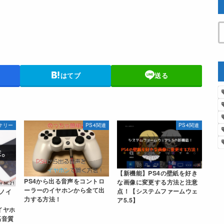
はてブ
送る
セサリー
PS4関連
PS4関連
【新機能】PS4の壁紙を好き
PS4から出る音声をコントロ
な画像に変更する方法と注意
ーラーのイヤホンから全て出
点！【システムファームウェ
＋ノイ
力する方法！
ア5.5】
イヤホ
高音質