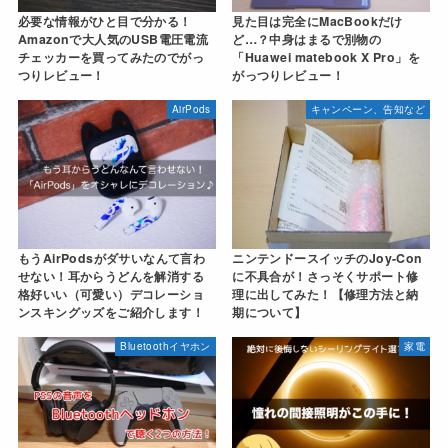
必要な情報がひと目で分かる！
見た目は完全にMacBookだけ
Amazonで大人気のUSB電圧電流
ど…？中身はまるで別物の
チェッカーを買ってみたのでがっ
「Huawei matebook X Pro」を
つりレビュー！
がっつりレビュー！
AirPods
キャンペーン、告知など
もうAirPodsがダサいなんて言わ
ニンテンドースイッチのJoy-Con
せない！耳からうどんを解消する
に不具合が！さっそくサポート修
格好いい（可愛い）デコレーショ
理に出してみた！【修理方法と納
ンスキングッズをご紹介します！
期について】
Bluetoothイヤホン
家電