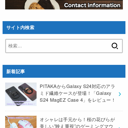
サイト内検索
検
索:
新着記事
PITAKAからGalaxy S24対応のアラ
ミド繊維ケースが登場！「Galaxy
S24 MagEZ Case 4」をレビュー！
オシャレは手元から！桜の花びらが
美しい”映え重視”のゲーミングマウ