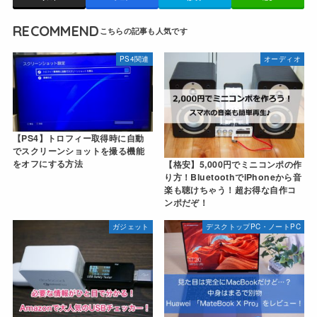
RECOMMEND
PS4関連
オーディオ
【PS4】トロフィー取得時に自動
でスクリーンショットを撮る機能
をオフにする方法
【格安】5,000円でミニコンポの作
り方！BluetoothでiPhoneから音
楽も聴けちゃう！超お得な自作コ
ンポだぞ！
ガジェット
デスクトップPC・ノートPC