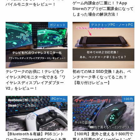
ゲーム内課金が二重に！？App
バイルモニターをレビュー！
Storeのアプリが二重課金になって
しまった場合の解決方法！
ガジェット
デスクトップPC・ノートPC
テレワークのお供に！テレビをワ
初めてのM.2 SSD交換！あれ、ベ
イヤレスPCモニター化できる「ワ
ンチマーク早くなってるこれ？
イヤレスディスプレイアダプター
【取り付けレビュー】
V2」をレビュー！
PCゲーム
100均
【Bluetooth＆有線】PS5コント
【100均】意外と使える？500円で
ローラーでSteamやPCゲームを遊
買える話題のダイソーゲーミング