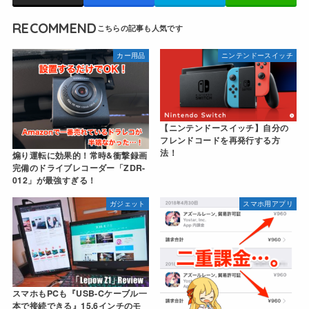
RECOMMEND
カー用品
ニンテンドースイッチ
【ニンテンドースイッチ】自分の
フレンドコードを再発行する方
法！
煽り運転に効果的！常時&衝撃録画
完備のドライブレコーダー「ZDR-
012」が最強すぎる！
ガジェット
スマホ用アプリ
スマホもPCも『USB-Cケーブル一
本で接続できる』15.6インチのモ