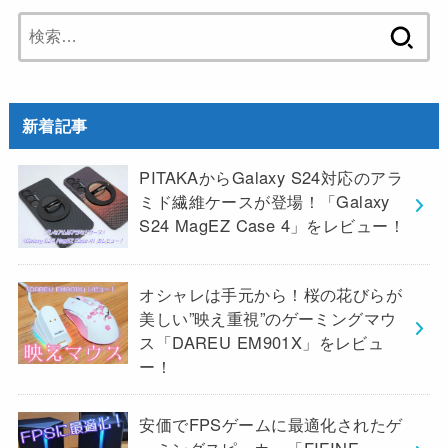
検
索:
新着記事
PITAKAからGalaxy S24対応のアラ
ミド繊維ケースが登場！「Galaxy
S24 MagEZ Case 4」をレビュー！
オシャレは手元から！桜の花びらが
美しい”映え重視”のゲーミングマウ
ス「DAREU EM901X」をレビュ
ー！
安価でFPSゲームに最適化されたゲ
ーミングスピーカー「FIFINE