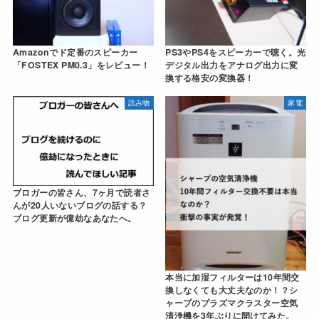
Amazonでド定番のスピーカー
PS3やPS4をスピーカーで聴く。光
「FOSTEX PM0.3」をレビュー！
デジタル出力をアナログ出力に変
換する格安の変換器！
読み物
家電
ブロガーの皆さん、7ヶ月で読者さ
んが20人いないブログの話する？
ブログ更新が億劫なあなたへ。
本当に加湿フィルターは10年間交
換しなくても大丈夫なのか！？シ
ャープのプラズマクラスター空気
清浄機を3年ぶりに開けてみた。