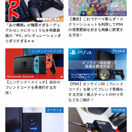
【裏技】これでテーマ要らず！ス
クリーンショットを利用してPS4
『あの機能』が極悪すぎる！デュ
の背景壁紙を好きな画像に変更す
アルセンスにそっくりな令和最新
る方法！
版の「P4」がレギュレーションぎ
りぎりすぎるｗｗ
ニンテンドースイッチ
PS4関連
【ニンテンドースイッチ】自分の
【PS4】オンラインID（フレンド
フレンドコードを再発行する方
コード）を使ってフレンド登録を
法！
する方法！個人チャットのやり方
などをご紹介！
オーディオ
PS4関連