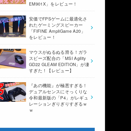
EM901X」をレビュー！
安価でFPSゲームに最適化さ
れたゲーミングスピーカー
「FIFINE AmpliGame A20」
をレビュー！
マウスがぬるぬる滑る！ガラ
スビーズ配合の「MSI Agility
GD22 GLEAM EDITION」が凄
すぎた！【レビュー】
『あの機能』が極悪すぎる！
デュアルセンスにそっくりな
令和最新版の「P4」がレギュ
レーションぎりぎりすぎるｗ
ｗ