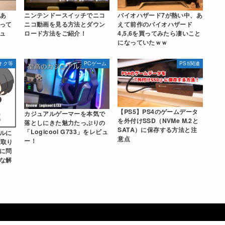
！あ
ニンテンドースイッチでニコ
バイオハザード7が熱い中、あ
って
ニコ動画を見る方法とダウン
えて前作のバイオハザード
ュ
ロード方法をご紹介！
4,5,6を買ってみたら凄いこと
になっていたｗｗ
オク等
PCゲーム
PS5関連
【PS5】PS4のゲームデータ
カジュアルゲーマーを本気で
を外付けSSD（NVMe M.2と
落としにきた魅力たっぷりの
SATA）に保存する方法と注
「Logicool G733」をレビュ
ルに
意点
ー！
横取り
に問
な解