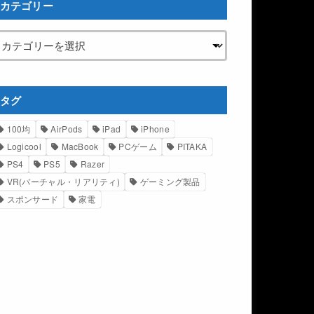
カテゴリー
タグ
100均
AirPods
iPad
iPhone
Logicool
MacBook
PCゲーム
PITAKA
PS4
PS5
Razer
VR(バーチャル・リアリティ)
ゲーミング製品
スポンサード
家電