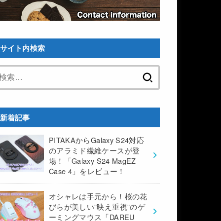
サイト内検索
検
索:
新着記事
PITAKAからGalaxy S24対応
のアラミド繊維ケースが登
場！「Galaxy S24 MagEZ
Case 4」をレビュー！
オシャレは手元から！桜の花
びらが美しい”映え重視”のゲ
ーミングマウス「DAREU