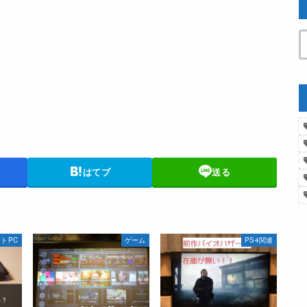
はてブ
送る
トPC
ゲーム
PS4関連