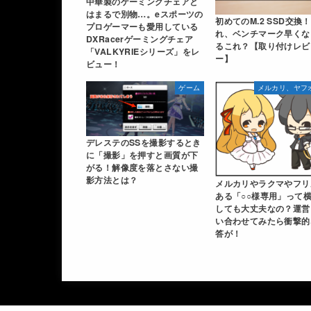
中華製のゲーミングチェアと
はまるで別物…。eスポーツの
初めてのM.2 SSD交換
プロゲーマーも愛用している
れ、ベンチマーク早くな
DXRacerゲーミングチェア
るこれ？【取り付けレビ
「VALKYRIEシリーズ」をレ
ー】
ビュー！
ゲーム
メルカリ、ヤフ
デレステのSSを撮影するとき
に「撮影」を押すと画質が下
がる！解像度を落とさない撮
影方法とは？
メルカリやラクマやフリ
ある「○○様専用」って
しても大丈夫なの？運営
い合わせてみたら衝撃的
答が！