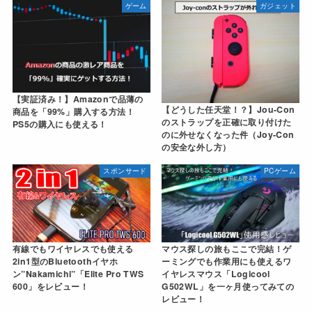
ゲーム
ガジェット
【実証済み！】Amazonで品薄の
【どうした任天堂！？】Jou-Con
商品を「99%」購入する方法！
のストラップを正確に取り付けた
PS5の購入にも使える！
のに外せなくなった件（Joy-Con
の安全な外し方）
スポンサード
PCゲーム
有線でもワイヤレスでも使える
マウス探しの旅もここで完結！ゲ
2in1型のBluetoothイヤホ
ーミングでも作業用にも使えるワ
ン”Nakamichi”「Elite Pro TWS
イヤレスマウス「Logicool
600」をレビュー！
G502WL」を一ヶ月使ってみての
レビュー！