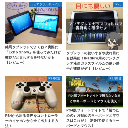
ウェアラブルデバイス
iPad
結局タブレットでよくね？実際に
「Echo Show」を使ってみたけど
タブレットの使いすぎや疲れ目に
微妙だと言わざるを得ないかも
も効果的！iPadPro用のアンチグ
【レビュー】
レア液晶ガラスフィルムの使い勝
手が抜群だぞ！【レビュー】
PS4関連
PS4関連
PS4版フォートナイトで『勝つた
めの』お勧めのキーボードとマウ
PS4から出る音声をコントローラ
スはこれだ！【PS4で使えるキー
ーのイヤホンから全て出力する方
ボードとマウス】
法！