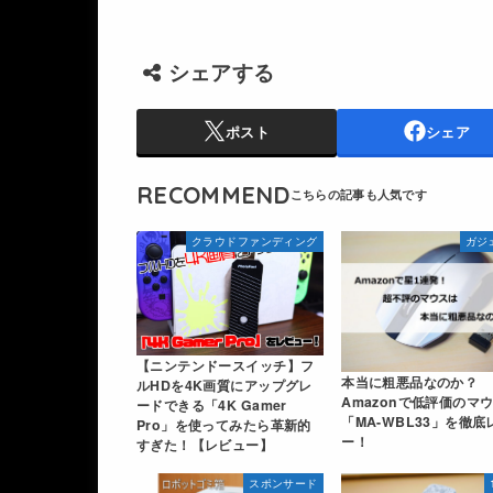
シェアする
ポスト
シェア
RECOMMEND
クラウドファンディング
ガジ
【ニンテンドースイッチ】フ
本当に粗悪品なのか？
ルHDを4K画質にアップグレ
Amazonで低評価のマ
ードできる「4K Gamer
「MA-WBL33」を徹底
Pro」を使ってみたら革新的
ー！
すぎた！【レビュー】
スポンサード