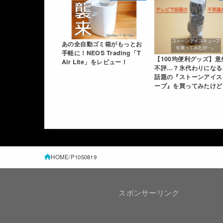
あの全自動ゴミ箱がもっとお
手軽に！NEOS Trading「T
【100均便利グッズ】意
Air Lite」をレビュー！
不評…？氷代わりになる
話題の『ストーンアイス
ーブ』を買ってみたけど
HOME
P1050819
スポンサーリンク