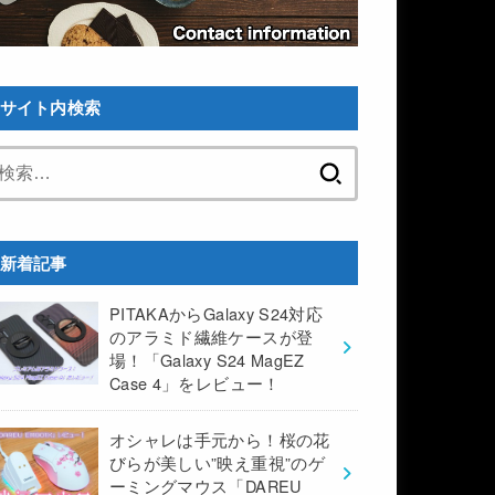
サイト内検索
検
索:
新着記事
PITAKAからGalaxy S24対応
のアラミド繊維ケースが登
場！「Galaxy S24 MagEZ
Case 4」をレビュー！
オシャレは手元から！桜の花
びらが美しい”映え重視”のゲ
ーミングマウス「DAREU