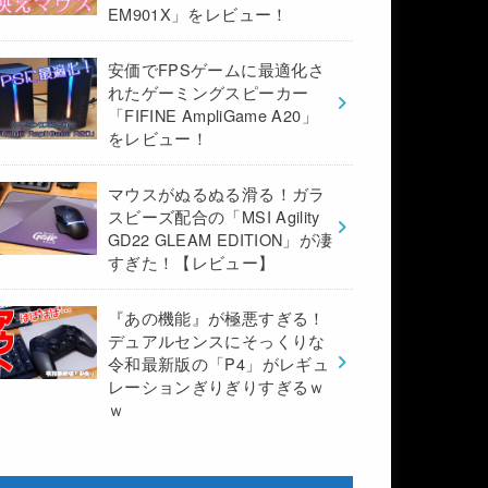
EM901X」をレビュー！
安価でFPSゲームに最適化さ
れたゲーミングスピーカー
「FIFINE AmpliGame A20」
をレビュー！
マウスがぬるぬる滑る！ガラ
スビーズ配合の「MSI Agility
GD22 GLEAM EDITION」が凄
すぎた！【レビュー】
『あの機能』が極悪すぎる！
デュアルセンスにそっくりな
令和最新版の「P4」がレギュ
レーションぎりぎりすぎるｗ
ｗ