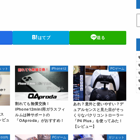
はてブ
送る
ェット
iPhone12
PCゲーム
割れても無償交換！
あれ？意外と使いやすい？デ
iPhone12mini用ガラスフィ
ュアルセンスと見た目がそっ
ウス
ルムは神サポートの
くりなパクリコントローラー
レビュ
「OAproda」がおすすめ！
「P4 Plus」を使ってみた！
【レビュー】
100均
PCゲーム
ガジェット