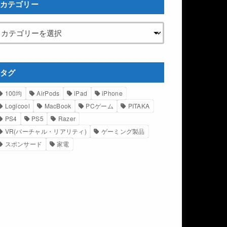
カテゴリー
タグ
100均
AirPods
iPad
iPhone
Logicool
MacBook
PCゲーム
PITAKA
PS4
PS5
Razer
VR(バーチャル・リアリティ)
ゲーミング製品
スポンサード
家電