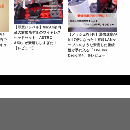
【即買いレベル】MixAmp内
蔵の旗艦モデルのワイヤレス
外と
【メッシュWi-Fi】通信速度が
ヘッドセット「ASTRO
石で
約17倍になった！有線LANケ
A50」が素晴らしすぎた！
キュ
ーブルのような安定した接続
【レビュー】
…
性が手に入る「TP-Link
Deco M4」をレビュー！