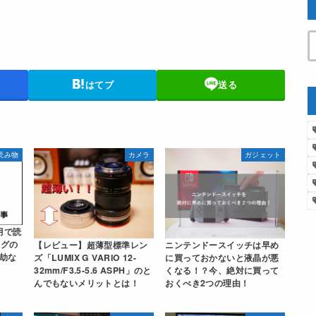
はてブ
送る
読み物
カメラ
ガジェット
月で読
ログの
【レビュー】超薄型標準レン
ニンテンドースイッチは早め
劫な
ズ「LUMIX G VARIO 12-
に買っておかないと液晶が悪
32mm/F3.5-5.6 ASPH」のと
くなる！？今、絶対に買って
んでもないメリットとは！
おくべき2つの理由！