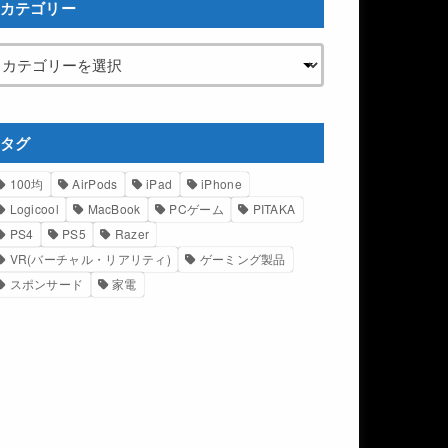
カテゴリー
タグ
100均
AirPods
iPad
iPhone
Logicool
MacBook
PCゲーム
PITAKA
PS4
PS5
Razer
VR(バーチャル・リアリティ)
ゲーミング製品
スポンサード
家電