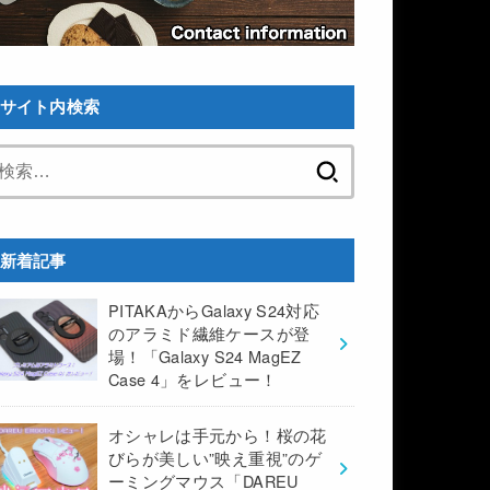
サイト内検索
検
索:
新着記事
PITAKAからGalaxy S24対応
のアラミド繊維ケースが登
場！「Galaxy S24 MagEZ
Case 4」をレビュー！
オシャレは手元から！桜の花
びらが美しい”映え重視”のゲ
ーミングマウス「DAREU