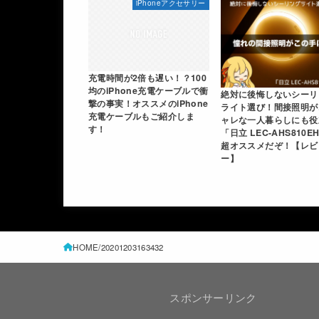
iPhoneアクセサリー
充電時間が2倍も遅い！？100
均のiPhone充電ケーブルで衝
絶対に後悔しないシーリ
撃の事実！オススメのiPhone
ライト選び！間接照明が
充電ケーブルもご紹介しま
ャレな一人暮らしにも役
す！
「日立 LEC-AHS810E
超オススメだぞ！【レビ
ー】
HOME
20201203163432
スポンサーリンク