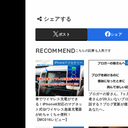
シェアする
ポスト
シェア
RECOMMEND
iPhoneアクセサリー
ブロガーの皆さん、7ヶ
者さんが20人いないブ
車でワイヤレス充電ができ
話する？ブログ更新が億
る！iPhone8対応のマグネッ
あなたへ。
ト式Qiワイヤレス急速充電器
がめちゃくちゃ便利！
【MC016レビュー】