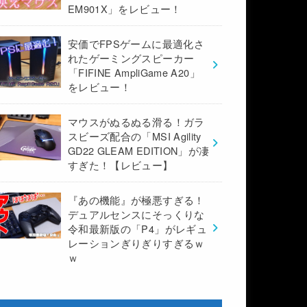
EM901X」をレビュー！
安価でFPSゲームに最適化さ
れたゲーミングスピーカー
「FIFINE AmpliGame A20」
をレビュー！
マウスがぬるぬる滑る！ガラ
スビーズ配合の「MSI Agility
GD22 GLEAM EDITION」が凄
すぎた！【レビュー】
『あの機能』が極悪すぎる！
デュアルセンスにそっくりな
令和最新版の「P4」がレギュ
レーションぎりぎりすぎるｗ
ｗ