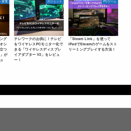
家電
ガジェット
PCゲーム
ング
テレワークのお供に！テレビ
「Steam Link」を使って
オシ
をワイヤレスPCモニター化で
iPadでSteamのゲームをスト
立つ
きる「ワイヤレスディスプレ
リーミングプレイする方法！
H」が
イアダプター V2」をレビュ
ュ
ー！