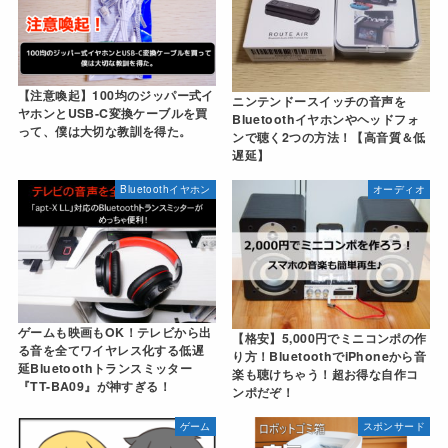
【注意喚起】100均のジッパー式イ
ニンテンドースイッチの音声を
ヤホンとUSB-C変換ケーブルを買
Bluetoothイヤホンやヘッドフォ
って、僕は大切な教訓を得た。
ンで聴く2つの方法！【高音質＆低
遅延】
Bluetoothイヤホン
オーディオ
ゲームも映画もOK！テレビから出
【格安】5,000円でミニコンポの作
る音を全てワイヤレス化する低遅
り方！BluetoothでiPhoneから音
延Bluetoothトランスミッター
楽も聴けちゃう！超お得な自作コ
『TT-BA09』が神すぎる！
ンポだぞ！
ゲーム
スポンサード