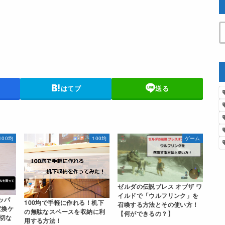
はてブ
送る
100均
100均
ゲーム
ゼルダの伝説ブレス オブザ ワ
イルドで「ウルフリンク」を
ッパ
100均で手軽に作れる！机下
召喚する方法とその使い方！
変換ケ
の無駄なスペースを収納に利
【何ができるの？】
切な
用する方法！