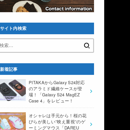
サイト内検索
検
索:
新着記事
PITAKAからGalaxy S24対応
のアラミド繊維ケースが登
場！「Galaxy S24 MagEZ
Case 4」をレビュー！
オシャレは手元から！桜の花
びらが美しい”映え重視”のゲ
ーミングマウス「DAREU