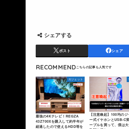
シェアする
ポスト
シェア
RECOMMEND
ガジェット
【注意喚起】100均のジ
最強の4Kテレビ！REGZA
ー式イヤホンとUSB-C
43Z700Xを購入して約半年が
ーブルを買って、僕は大
経過したので使えるHDD等を