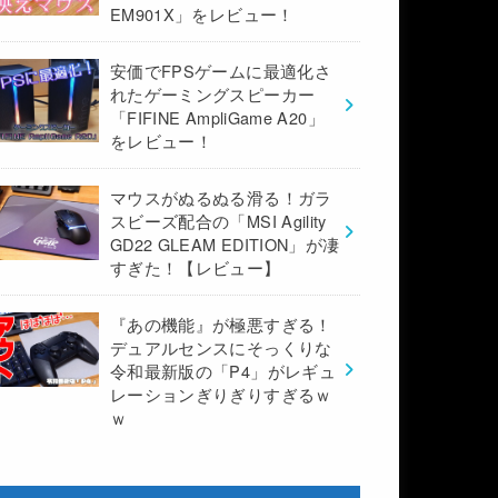
EM901X」をレビュー！
安価でFPSゲームに最適化さ
れたゲーミングスピーカー
「FIFINE AmpliGame A20」
をレビュー！
マウスがぬるぬる滑る！ガラ
スビーズ配合の「MSI Agility
GD22 GLEAM EDITION」が凄
すぎた！【レビュー】
『あの機能』が極悪すぎる！
デュアルセンスにそっくりな
令和最新版の「P4」がレギュ
レーションぎりぎりすぎるｗ
ｗ