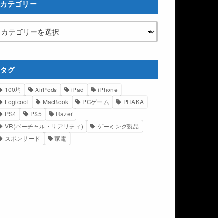
カテゴリー
タグ
100均
AirPods
iPad
iPhone
Logicool
MacBook
PCゲーム
PITAKA
PS4
PS5
Razer
VR(バーチャル・リアリティ)
ゲーミング製品
スポンサード
家電