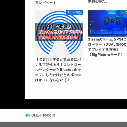
教訓を得た。
再レビュー！
Apple製品
PC
SteamのゲームをPS4
ローラー（DUALSHOC
でプレイする方法！
【BigPictureモード】
【iOS11】本名が第三者にバ
レる可能性あり！コントロー
ルセンターからBluetoothを
オフにしただけだとAirDrop
はオフにならないぞ！
HOME
P1060318