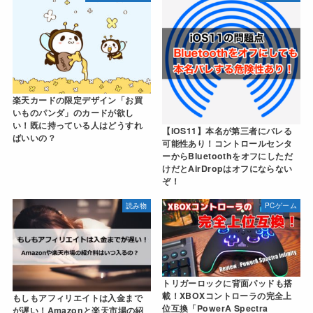
楽天カードの限定デザイン「お買
いものパンダ」のカードが欲し
い！既に持っている人はどうすれ
【iOS11】本名が第三者にバレる
ばいいの？
可能性あり！コントロールセンタ
ーからBluetoothをオフにしただ
けだとAirDropはオフにならない
ぞ！
読み物
PCゲーム
トリガーロックに背面パッドも搭
載！XBOXコントローラの完全上
もしもアフィリエイトは入金まで
位互換「PowerA Spectra
が遅い！Amazonと楽天市場の紹