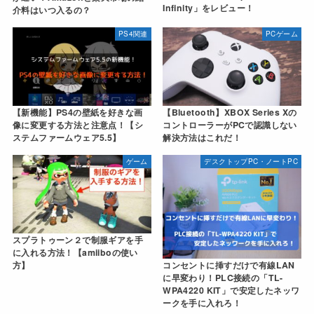
Infinity」をレビュー！
介料はいつ入るの？
PS4関連
PCゲーム
【新機能】PS4の壁紙を好きな画
【Bluetooth】XBOX Series Xの
像に変更する方法と注意点！【シ
コントローラーがPCで認識しない
ステムファームウェア5.5】
解決方法はこれだ！
ゲーム
デスクトップPC・ノートPC
スプラトゥーン２で制服ギアを手
に入れる方法！【amiiboの使い
方】
コンセントに挿すだけで有線LAN
に早変わり！PLC接続の「TL-
WPA4220 KIT」で安定したネッワ
ークを手に入れろ！