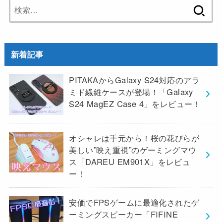
検
索:
新着記事
PITAKAからGalaxy S24対応のアラ
ミド繊維ケースが登場！「Galaxy
S24 MagEZ Case 4」をレビュー！
オシャレは手元から！桜の花びらが
美しい”映え重視”のゲーミングマウ
ス「DAREU EM901X」をレビュ
ー！
安価でFPSゲームに最適化されたゲ
ーミングスピーカー「FIFINE