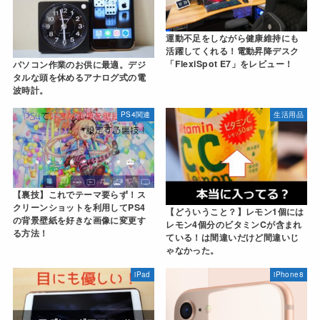
運動不足をしながら健康維持にも
活躍してくれる！電動昇降デスク
「FlexiSpot E7」をレビュー！
パソコン作業のお供に最適。デジ
タルな頭を休めるアナログ式の電
波時計。
PS4関連
生活用品
【裏技】これでテーマ要らず！ス
クリーンショットを利用してPS4
【どういうこと？】レモン1個には
の背景壁紙を好きな画像に変更す
レモン4個分のビタミンCが含まれ
る方法！
ている！は間違いだけど間違いじ
ゃなかった。
iPad
iPhone8