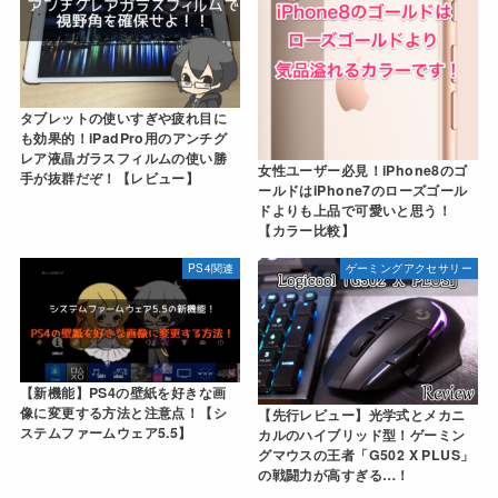
タブレットの使いすぎや疲れ目に
も効果的！iPadPro用のアンチグ
レア液晶ガラスフィルムの使い勝
女性ユーザー必見！iPhone8のゴ
手が抜群だぞ！【レビュー】
ールドはiPhone7のローズゴール
ドよりも上品で可愛いと思う！
【カラー比較】
PS4関連
ゲーミングアクセサリー
【新機能】PS4の壁紙を好きな画
像に変更する方法と注意点！【シ
【先行レビュー】光学式とメカニ
ステムファームウェア5.5】
カルのハイブリッド型！ゲーミン
グマウスの王者「G502 X PLUS」
の戦闘力が高すぎる…！