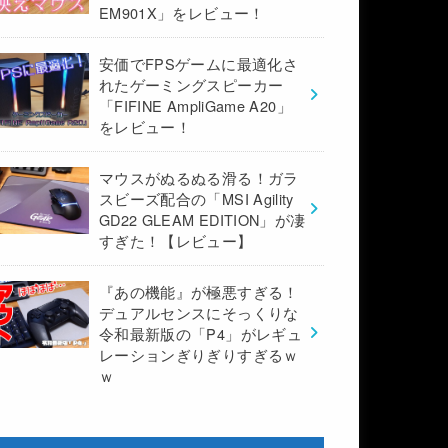
EM901X」をレビュー！
安価でFPSゲームに最適化さ
れたゲーミングスピーカー
「FIFINE AmpliGame A20」
をレビュー！
マウスがぬるぬる滑る！ガラ
スビーズ配合の「MSI Agility
GD22 GLEAM EDITION」が凄
すぎた！【レビュー】
『あの機能』が極悪すぎる！
デュアルセンスにそっくりな
令和最新版の「P4」がレギュ
レーションぎりぎりすぎるｗ
ｗ