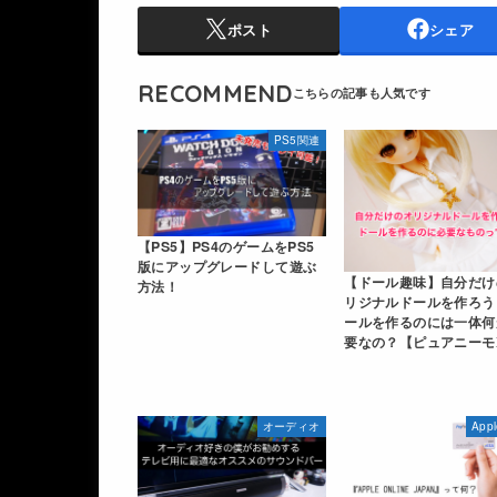
ポスト
シェア
RECOMMEND
PS5関連
【PS5】PS4のゲームをPS5
版にアップグレードして遊ぶ
【ドール趣味】自分だけ
方法！
リジナルドールを作ろう
ールを作るのには一体何
要なの？【ピュアニーモ
オーディオ
App