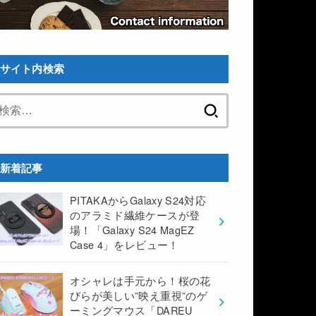
サイト内検索
検
索:
新着記事
PITAKAからGalaxy S24対応
のアラミド繊維ケースが登
場！「Galaxy S24 MagEZ
Case 4」をレビュー！
オシャレは手元から！桜の花
びらが美しい”映え重視”のゲ
ーミングマウス「DAREU