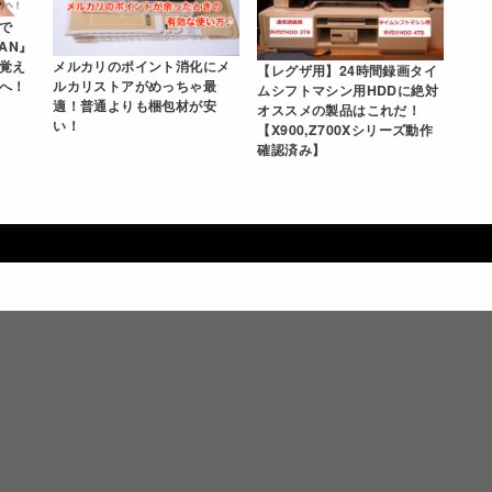
で
PAN』
メルカリのポイント消化にメ
覚え
【レグザ用】24時間録画タイ
ルカリストアがめっちゃ最
へ！
ムシフトマシン用HDDに絶対
適！普通よりも梱包材が安
オススメの製品はこれだ！
い！
【X900,Z700Xシリーズ動作
確認済み】