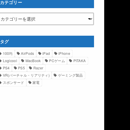
カテゴリー
タグ
100均
AirPods
iPad
iPhone
Logicool
MacBook
PCゲーム
PITAKA
PS4
PS5
Razer
VR(バーチャル・リアリティ)
ゲーミング製品
スポンサード
家電