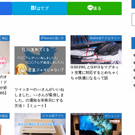
はてブ
送る
雑記
iPhoneの使い方
Androidアクセサリー
G502WLとG913をマグネッ
ト充電に対応するとめちゃく
のオ
ちゃ快適になるって話
！ド
が必
ツイッターの○○さんがいいね
XS】
しました。○○さんが返信しま
した。の通知を非表示にする
方法！【ミュート】
le製品
スマホ用アプリ
ガジェット