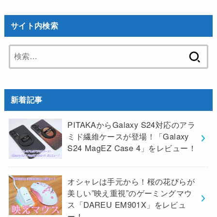
サイト内検索
検
索:
新着記事
PITAKAからGalaxy S24対応のアラ
ミド繊維ケースが登場！「Galaxy
S24 MagEZ Case 4」をレビュー！
オシャレは手元から！桜の花びらが
美しい”映え重視”のゲーミングマウ
ス「DAREU EM901X」をレビュ
ー！