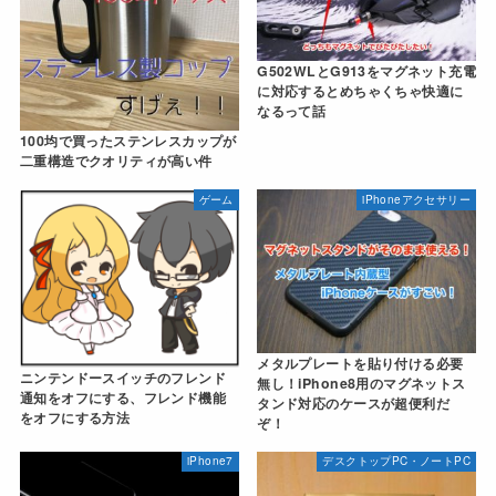
G502WLとG913をマグネット充電
に対応するとめちゃくちゃ快適に
なるって話
100均で買ったステンレスカップが
二重構造でクオリティが高い件
ゲーム
iPhoneアクセサリー
メタルプレートを貼り付ける必要
ニンテンドースイッチのフレンド
無し！iPhone8用のマグネットス
通知をオフにする、フレンド機能
タンド対応のケースが超便利だ
をオフにする方法
ぞ！
iPhone7
デスクトップPC・ノートPC