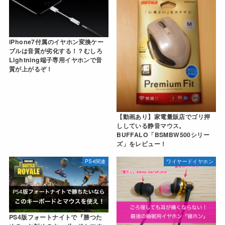
iPhone7付属のイヤホン変換ケー
ブルは音質が劣化する！？むしろ
Lightning端子専用イヤホンで音
質が上がるぞ！
【動画あり】家電量販店でゴリ押
ししている静音マウス。
BUFFALO「BSMBW500シリー
ズ」をレビュー！
PS4関連
ワイヤードイヤホン
PS4版フォートナイトで『勝つた