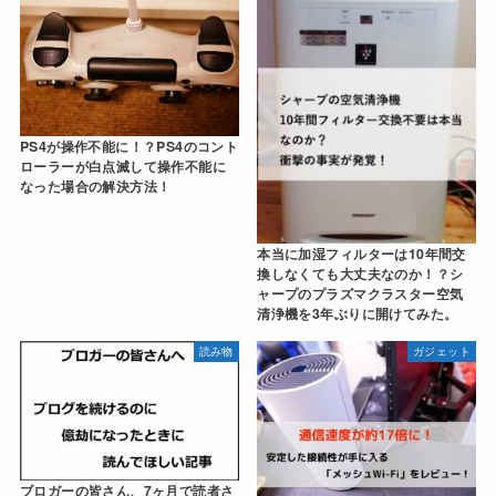
PS4が操作不能に！？PS4のコント
ローラーが白点滅して操作不能に
なった場合の解決方法！
本当に加湿フィルターは10年間交
換しなくても大丈夫なのか！？シ
ャープのプラズマクラスター空気
清浄機を3年ぶりに開けてみた。
読み物
ガジェット
ブロガーの皆さん、7ヶ月で読者さ