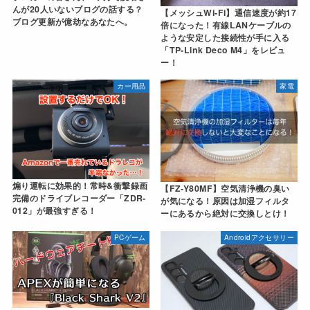
んが20人いないブログの話する？
【メッシュWi-Fi】通信速度が約17
ブログ更新が億劫なあなたへ。
倍になった！有線LANケーブルの
ような安定した接続性が手に入る
「TP-Link Deco M4」をレビュ
ー！
カー用品
家電
煽り運転に効果的！常時&衝撃録画
【FZ-Y80MF】空気清浄機の臭い
完備のドライブレコーダー「ZDR-
が気になる！原因は加湿フィルタ
012」が最強すぎる！
ーにあるから絶対に交換しとけ！
PCゲーム
Androidアクセサリー