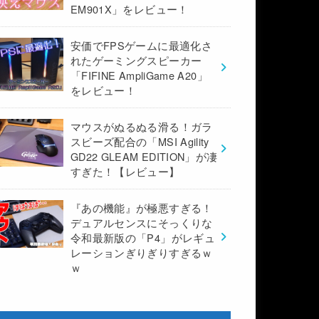
EM901X」をレビュー！
安価でFPSゲームに最適化さ
れたゲーミングスピーカー
「FIFINE AmpliGame A20」
をレビュー！
マウスがぬるぬる滑る！ガラ
スビーズ配合の「MSI Agility
GD22 GLEAM EDITION」が凄
すぎた！【レビュー】
『あの機能』が極悪すぎる！
デュアルセンスにそっくりな
令和最新版の「P4」がレギュ
レーションぎりぎりすぎるｗ
ｗ