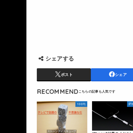
シェアする
ポスト
シェア
RECOMMEND
100均
iP