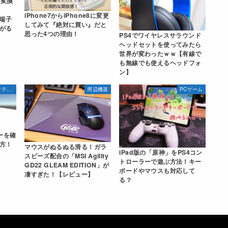
ン変換
iPhone7からiPhone8に変更
g端子
してみて『絶対に買い』だと
がる
思った4つの理由！
PS4でワイヤレスサラウンド
ヘッドセットを使ってみたら
世界が変わったｗｗ【有線で
も無線でも使えるヘッドフォ
ン】
VR（バーチャル・リアリティ）
周辺機器
PCゲーム
ーを確
方！
マウスがぬるぬる滑る！ガラ
iPad版の「原神」をPS4コン
スビーズ配合の「MSI Agility
トローラーで遊ぶ方法！キー
GD22 GLEAM EDITION」が
ボードやマウスも対応して
凄すぎた！【レビュー】
る？