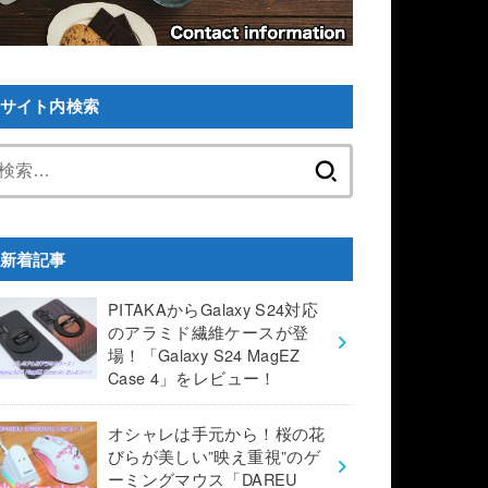
サイト内検索
検
索:
新着記事
PITAKAからGalaxy S24対応
のアラミド繊維ケースが登
場！「Galaxy S24 MagEZ
Case 4」をレビュー！
オシャレは手元から！桜の花
びらが美しい”映え重視”のゲ
ーミングマウス「DAREU