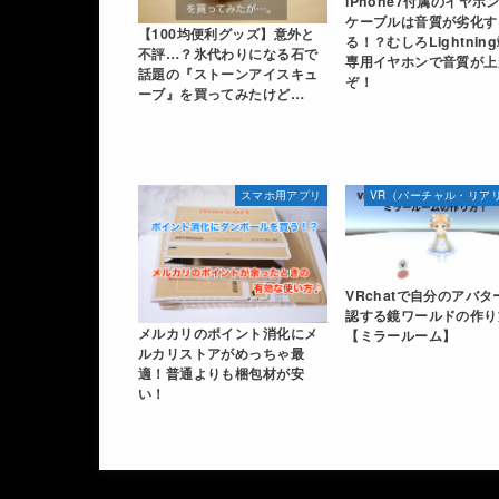
iPhone7付属のイヤホ
ケーブルは音質が劣化す
【100均便利グッズ】意外と
る！？むしろLightnin
不評…？氷代わりになる石で
専用イヤホンで音質が上
話題の『ストーンアイスキュ
ぞ！
ーブ』を買ってみたけど…
スマホ用アプリ
VRchatで自分のアバタ
認する鏡ワールドの作り
メルカリのポイント消化にメ
【ミラールーム】
ルカリストアがめっちゃ最
適！普通よりも梱包材が安
い！