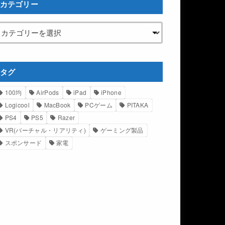
カテゴリー
タグ
100均
AirPods
iPad
iPhone
Logicool
MacBook
PCゲーム
PITAKA
PS4
PS5
Razer
VR(バーチャル・リアリティ)
ゲーミング製品
スポンサード
家電