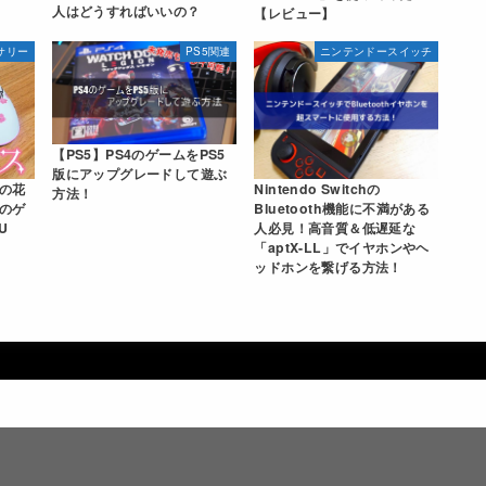
人はどうすればいいの？
【レビュー】
サリー
PS5関連
ニンテンドースイッチ
【PS5】PS4のゲームをPS5
版にアップグレードして遊ぶ
Nintendo Switchの
の花
方法！
Bluetooth機能に不満がある
”のゲ
人必見！高音質＆低遅延な
U
「aptX-LL」でイヤホンやヘ
ッドホンを繋げる方法！