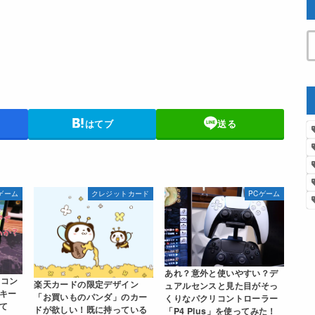
はてブ
送る
ゲーム
クレジットカード
PCゲーム
あれ？意外と使いやすい？デ
4コン
楽天カードの限定デザイン
ュアルセンスと見た目がそっ
キー
「お買いものパンダ」のカー
くりなパクリコントローラー
て
ドが欲しい！既に持っている
「P4 Plus」を使ってみた！