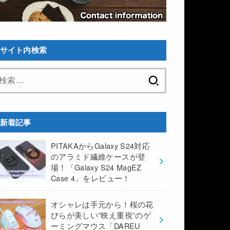
サイト内検索
検
索:
新着記事
PITAKAからGalaxy S24対応
のアラミド繊維ケースが登
場！「Galaxy S24 MagEZ
Case 4」をレビュー！
オシャレは手元から！桜の花
びらが美しい”映え重視”のゲ
ーミングマウス「DAREU