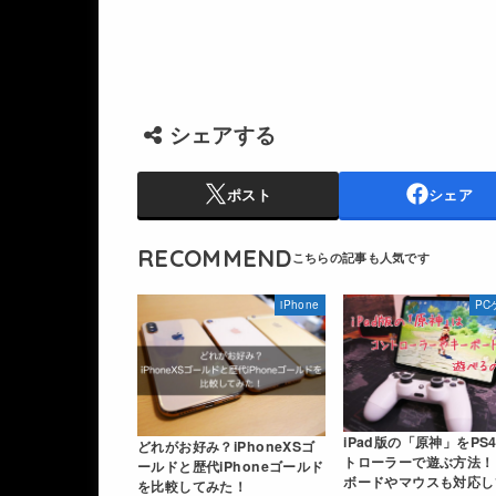
シェアする
ポスト
シェア
RECOMMEND
iPhone
PC
iPad版の「原神」をPS
どれがお好み？iPhoneXSゴ
トローラーで遊ぶ方法！
ールドと歴代iPhoneゴールド
ボードやマウスも対応し
を比較してみた！