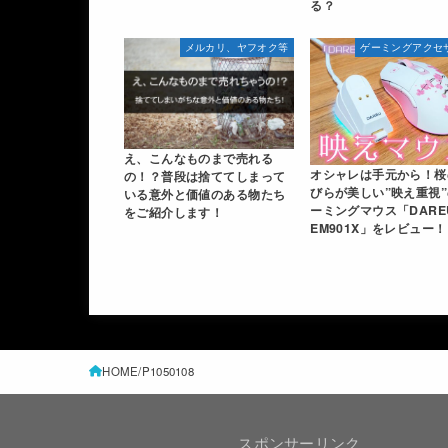
る？
メルカリ、ヤフオク等
ゲーミングアクセ
え、こんなものまで売れる
オシャレは手元から！桜
の！？普段は捨ててしまって
びらが美しい”映え重視
いる意外と価値のある物たち
ーミングマウス「DARE
をご紹介します！
EM901X」をレビュー！
HOME
P1050108
スポンサーリンク