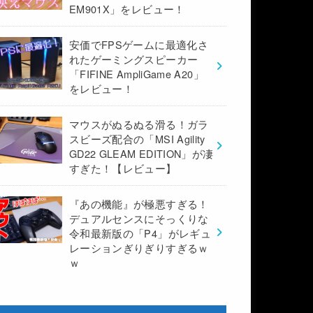
EM901X」をレビュー！
安価でFPSゲームに最適化さ
れたゲーミングスピーカー
「FIFINE AmpliGame A20」
をレビュー！
マウスがぬるぬる滑る！ガラ
スビーズ配合の「MSI Agility
GD22 GLEAM EDITION」が凄
すぎた！【レビュー】
『あの機能』が極悪すぎる！
デュアルセンスにそっくりな
令和最新版の「P4」がレギュ
レーションぎりぎりすぎるｗ
ｗ