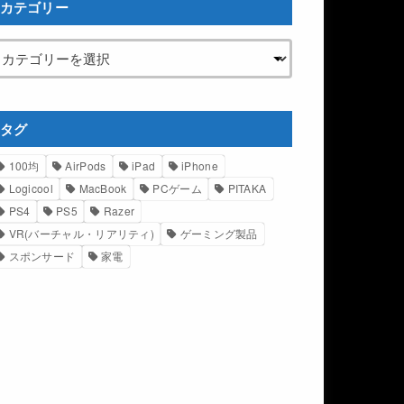
カテゴリー
タグ
100均
AirPods
iPad
iPhone
Logicool
MacBook
PCゲーム
PITAKA
PS4
PS5
Razer
VR(バーチャル・リアリティ)
ゲーミング製品
スポンサード
家電