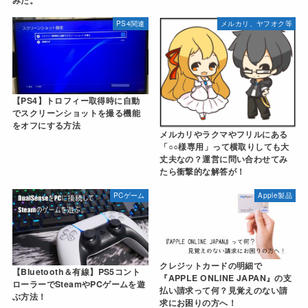
PS4関連
メルカリ、ヤフオク等
【PS4】トロフィー取得時に自動
でスクリーンショットを撮る機能
をオフにする方法
メルカリやラクマやフリルにある
「○○様専用」って横取りしても大
丈夫なの？運営に問い合わせてみ
たら衝撃的な解答が！
PCゲーム
Apple製品
クレジットカードの明細で
【Bluetooth＆有線】PS5コント
『APPLE ONLINE JAPAN』の支
ローラーでSteamやPCゲームを遊
払い請求って何？見覚えのない請
ぶ方法！
求にお困りの方へ！