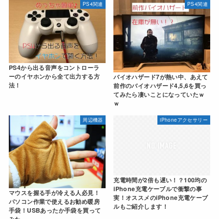
PS4関連
PS4関連
PS4から出る音声をコントローラ
ーのイヤホンから全て出力する方
バイオハザード7が熱い中、あえて
法！
前作のバイオハザード4,5,6を買っ
てみたら凄いことになっていたｗ
ｗ
周辺機器
iPhoneアクセサリー
充電時間が2倍も遅い！？100均の
iPhone充電ケーブルで衝撃の事
マウスを握る手が冷える人必見！
実！オススメのiPhone充電ケーブ
パソコン作業で使えるお勧め暖房
ルもご紹介します！
手袋！USBあったか手袋を買って
みた。