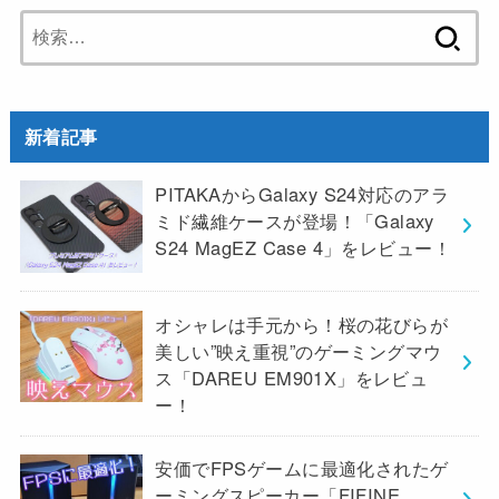
検
索:
新着記事
PITAKAからGalaxy S24対応のアラ
ミド繊維ケースが登場！「Galaxy
S24 MagEZ Case 4」をレビュー！
オシャレは手元から！桜の花びらが
美しい”映え重視”のゲーミングマウ
ス「DAREU EM901X」をレビュ
ー！
安価でFPSゲームに最適化されたゲ
ーミングスピーカー「FIFINE