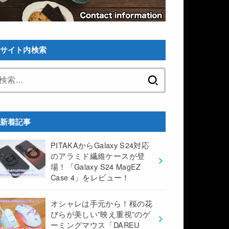
サイト内検索
検
索:
新着記事
PITAKAからGalaxy S24対応
のアラミド繊維ケースが登
場！「Galaxy S24 MagEZ
Case 4」をレビュー！
オシャレは手元から！桜の花
びらが美しい”映え重視”のゲ
ーミングマウス「DAREU