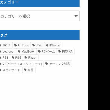
カテゴリー
タグ
100均
AirPods
iPad
iPhone
Logicool
MacBook
PCゲーム
PITAKA
PS4
PS5
Razer
VR(バーチャル・リアリティ)
ゲーミング製品
スポンサード
家電