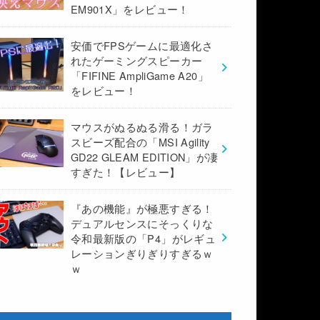
EM901X」をレビュー！
安価でFPSゲームに最適化さ
れたゲーミングスピーカー
「FIFINE AmpliGame A20」
をレビュー！
マウスがぬるぬる滑る！ガラ
スビーズ配合の「MSI Agility
GD22 GLEAM EDITION」が凄
すぎた！【レビュー】
『あの機能』が極悪すぎる！
デュアルセンスにそっくりな
令和最新版の「P4」がレギュ
レーションぎりぎりすぎるｗ
ｗ