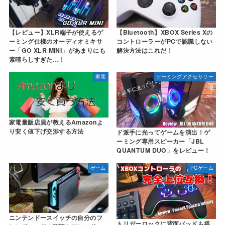
【レビュー】XLR端子が使えるゲ
【Bluetooth】XBOX Series Xの
ーミング仕様のオーディオミキサ
コントローラーがPCで認識しない
ー「GO XLR MINI」があまりにも
解決方法はこれだ！
素晴らしすぎた…！
家電
ゲーミングアクセサリー
家電量販店員が教えるAmazonよ
り安く値下げ交渉する方法
ド派手に光ってゲームを演出！ゲ
ーミング専用スピーカー「JBL
QUANTUM DUO」をレビュー！
ゲーム
PCゲーム
ニンテンドースイッチの自分のフ
トリガーロックに背面パッドも搭