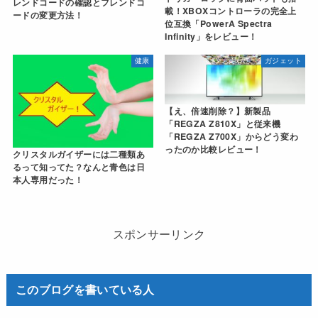
レンドコードの確認とフレンドコ
載！XBOXコントローラの完全上
ードの変更方法！
位互換「PowerA Spectra
Infinity」をレビュー！
健康
ガジェット
【え、倍速削除？】新製品
「REGZA Z810X」と従来機
「REGZA Z700X」からどう変わ
ったのか比較レビュー！
クリスタルガイザーには二種類あ
るって知ってた？なんと青色は日
本人専用だった！
スポンサーリンク
このブログを書いている人