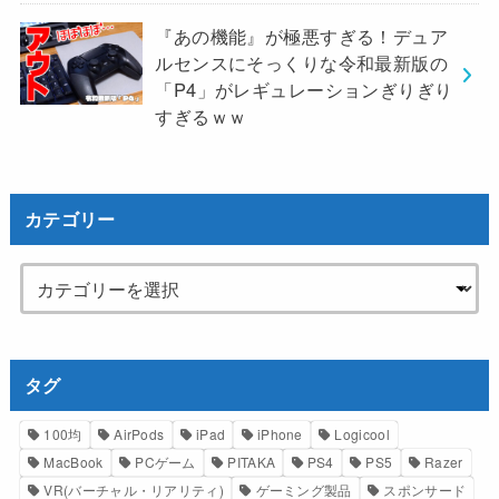
『あの機能』が極悪すぎる！デュア
ルセンスにそっくりな令和最新版の
「P4」がレギュレーションぎりぎり
すぎるｗｗ
カテゴリー
タグ
100均
AirPods
iPad
iPhone
Logicool
MacBook
PCゲーム
PITAKA
PS4
PS5
Razer
VR(バーチャル・リアリティ)
ゲーミング製品
スポンサード