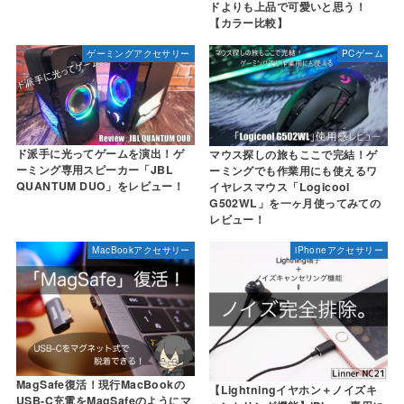
ドよりも上品で可愛いと思う！
【カラー比較】
ゲーミングアクセサリー
PCゲーム
ド派手に光ってゲームを演出！ゲ
マウス探しの旅もここで完結！ゲ
ーミング専用スピーカー「JBL
ーミングでも作業用にも使えるワ
QUANTUM DUO」をレビュー！
イヤレスマウス「Logicool
G502WL」を一ヶ月使ってみての
レビュー！
MacBookアクセサリー
iPhoneアクセサリー
MagSafe復活！現行MacBookの
【Lightningイヤホン＋ノイズキ
USB-C充電をMagSafeのようにマ