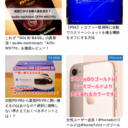
【PS4】トロフィー取得時に自動
でスクリーンショットを撮る機能
をオフにする方法
これぞ『SOLID BASS』の真骨
頂！audio-technicaの「ATH-
WS770」を徹底レビュー！
PS4関連
iPhone8
旧型PSVRから新型PSVRに買い換
えるのはありなの？絶対に後悔し
ない押さえておくべきポイントと
は！？
女性ユーザー必見！iPhone8のゴ
ールドはiPhone7のローズゴール