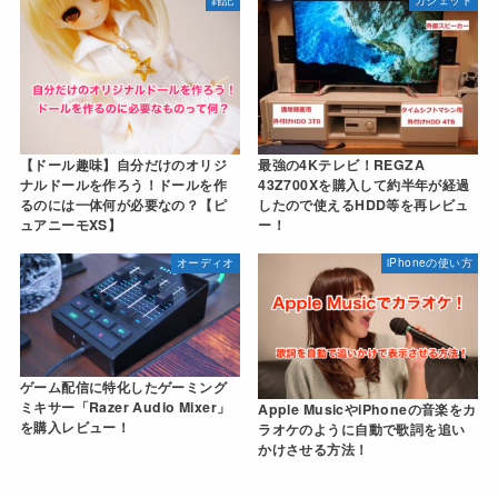
【ドール趣味】自分だけのオリジ
最強の4Kテレビ！REGZA
ナルドールを作ろう！ドールを作
43Z700Xを購入して約半年が経過
るのには一体何が必要なの？【ピ
したので使えるHDD等を再レビュ
ュアニーモXS】
ー！
オーディオ
iPhoneの使い方
ゲーム配信に特化したゲーミング
ミキサー「Razer Audio Mixer」
Apple MusicやiPhoneの音楽をカ
を購入レビュー！
ラオケのように自動で歌詞を追い
かけさせる方法！