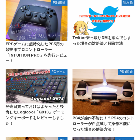
PS5関連
読み物
Twitter乗っ取りDMを踏んでしま
った場合の対処法と解除方法！
FPSゲームに超特化したPS5用の
競技用プロコントローラー
「INTUITION PRO」を先行レビュ
ー！
PCゲーム
PS4関連
発売日買っておけばよかったと後
悔したLogicool「G913」ゲーミ
ングキーボードをレビューしまし
PS4が操作不能に！？PS4のコント
た！
ローラーが白点滅して操作不能に
なった場合の解決方法！
雑記
ガジェット