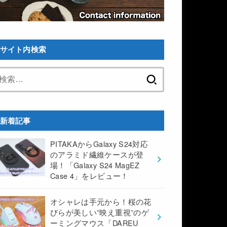
サイト内検索
検
索:
新着記事
PITAKAからGalaxy S24対応
のアラミド繊維ケースが登
場！「Galaxy S24 MagEZ
Case 4」をレビュー！
オシャレは手元から！桜の花
びらが美しい”映え重視”のゲ
ーミングマウス「DAREU