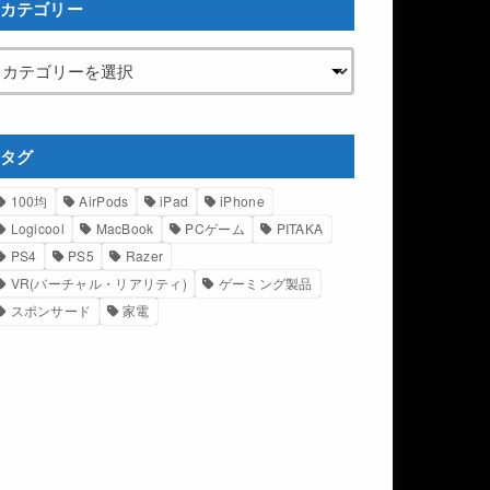
カテゴリー
タグ
100均
AirPods
iPad
iPhone
Logicool
MacBook
PCゲーム
PITAKA
PS4
PS5
Razer
VR(バーチャル・リアリティ)
ゲーミング製品
スポンサード
家電