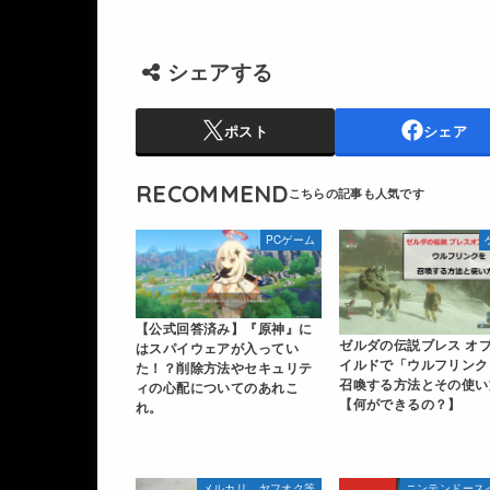
シェアする
ポスト
シェア
RECOMMEND
PCゲーム
【公式回答済み】『原神』に
ゼルダの伝説ブレス オブ
はスパイウェアが入ってい
イルドで「ウルフリンク
た！？削除方法やセキュリテ
召喚する方法とその使い
ィの心配についてのあれこ
【何ができるの？】
れ。
メルカリ、ヤフオク等
ニンテンドース