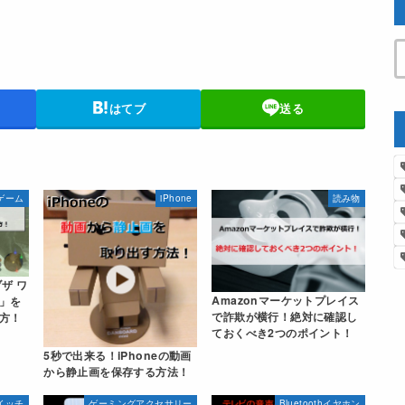
はてブ
送る
ゲーム
iPhone
読み物
ザ ワ
Amazonマーケットプレイス
」を
で詐欺が横行！絶対に確認し
方！
ておくべき2つのポイント！
5秒で出来る！iPhoneの動画
から静止画を保存する方法！
イッチ
ゲーミングアクセサリー
Bluetoothイヤホン