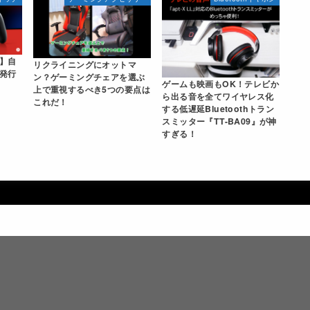
】自
リクライニングにオットマ
発行
ン？ゲーミングチェアを選ぶ
ゲームも映画もOK！テレビか
上で重視するべき5つの要点は
ら出る音を全てワイヤレス化
これだ！
する低遅延Bluetoothトラン
スミッター『TT-BA09』が神
すぎる！