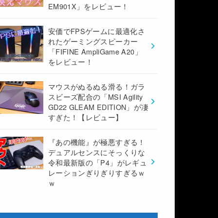
EM901X」をレビュー！
安価でFPSゲームに最適化さ
れたゲーミングスピーカー
「FIFINE AmpliGame A20」
をレビュー！
マウスがぬるぬる滑る！ガラ
スビーズ配合の「MSI Agility
GD22 GLEAM EDITION」が凄
すぎた！【レビュー】
『あの機能』が極悪すぎる！
デュアルセンスにそっくりな
令和最新版の「P4」がレギュ
レーションぎりぎりすぎるｗ
ｗ