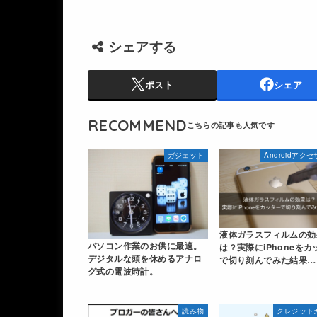
シェアする
ポスト
シェア
RECOMMEND
ガジェット
Androidアク
液体ガラスフィルムの効
パソコン作業のお供に最適。
は？実際にiPhoneをカ
デジタルな頭を休めるアナロ
で切り刻んでみた結果…
グ式の電波時計。
読み物
クレジット