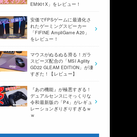
EM901X」をレビュー！
安価でFPSゲームに最適化さ
れたゲーミングスピーカー
「FIFINE AmpliGame A20」
をレビュー！
マウスがぬるぬる滑る！ガラ
スビーズ配合の「MSI Agility
GD22 GLEAM EDITION」が凄
すぎた！【レビュー】
『あの機能』が極悪すぎる！
デュアルセンスにそっくりな
令和最新版の「P4」がレギュ
レーションぎりぎりすぎるｗ
ｗ