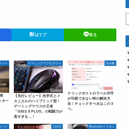
はてブ
送る
セサリー
ゲーミングアクセサリー
読み物
クリックポストのラベル印字
果
【先行レビュー】光学式とメ
が印刷できない時の解決方
ッター
カニカルのハイブリッド型！
法！チェックすべきはこの３
ゲーミングマウスの王者
つ。
「G502 X PLUS」の戦闘力が
高すぎる…！
カード
100均
Bluetoothイヤホン