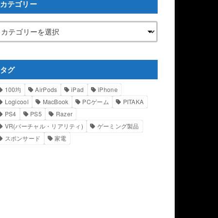
カテゴリー
タグ
100均
AirPods
iPad
iPhone
Logicool
MacBook
PCゲーム
PITAKA
PS4
PS5
Razer
VR(バーチャル・リアリティ)
ゲーミング製品
スポンサード
家電