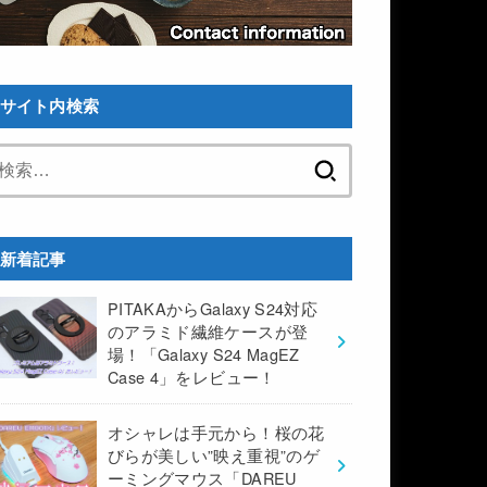
サイト内検索
検
索:
新着記事
PITAKAからGalaxy S24対応
のアラミド繊維ケースが登
場！「Galaxy S24 MagEZ
Case 4」をレビュー！
オシャレは手元から！桜の花
びらが美しい”映え重視”のゲ
ーミングマウス「DAREU