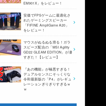
EM901X」をレビュー！
安価でFPSゲームに最適化さ
れたゲーミングスピーカー
「FIFINE AmpliGame A20」
をレビュー！
マウスがぬるぬる滑る！ガラ
スビーズ配合の「MSI Agility
GD22 GLEAM EDITION」が凄
すぎた！【レビュー】
『あの機能』が極悪すぎる！
デュアルセンスにそっくりな
令和最新版の「P4」がレギュ
レーションぎりぎりすぎるｗ
ｗ