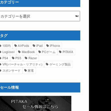
カテゴリー
タグ
100均
AirPods
iPad
iPhone
Logicool
MacBook
PCゲーム
PITAKA
PS4
PS5
Razer
VR(バーチャル・リアリティ)
ゲーミング製品
スポンサード
家電
セール情報