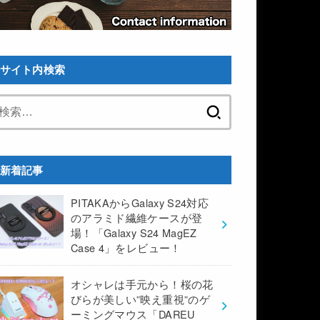
サイト内検索
検
索:
新着記事
PITAKAからGalaxy S24対応
のアラミド繊維ケースが登
場！「Galaxy S24 MagEZ
Case 4」をレビュー！
オシャレは手元から！桜の花
びらが美しい”映え重視”のゲ
ーミングマウス「DAREU