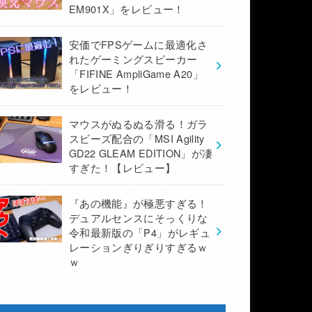
EM901X」をレビュー！
安価でFPSゲームに最適化さ
れたゲーミングスピーカー
「FIFINE AmpliGame A20」
をレビュー！
マウスがぬるぬる滑る！ガラ
スビーズ配合の「MSI Agility
GD22 GLEAM EDITION」が凄
すぎた！【レビュー】
『あの機能』が極悪すぎる！
デュアルセンスにそっくりな
令和最新版の「P4」がレギュ
レーションぎりぎりすぎるｗ
ｗ