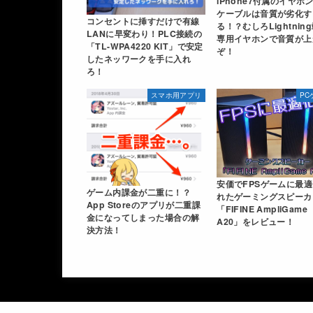
iPhone7付属のイヤホ
ケーブルは音質が劣化す
コンセントに挿すだけで有線
る！？むしろLightnin
LANに早変わり！PLC接続の
専用イヤホンで音質が上
「TL-WPA4220 KIT」で安定
ぞ！
したネッワークを手に入れ
ろ！
スマホ用アプリ
PC
安価でFPSゲームに最
ゲーム内課金が二重に！？
れたゲーミングスピーカ
App Storeのアプリが二重課
「FIFINE AmpliGame
金になってしまった場合の解
A20」をレビュー！
決方法！