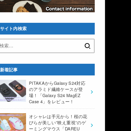
サイト内検索
検
索:
新着記事
PITAKAからGalaxy S24対応
のアラミド繊維ケースが登
場！「Galaxy S24 MagEZ
Case 4」をレビュー！
オシャレは手元から！桜の花
びらが美しい”映え重視”のゲ
ーミングマウス「DAREU