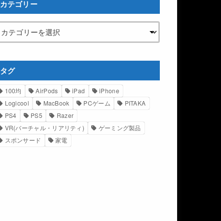
カテゴリー
タグ
100均
AirPods
iPad
iPhone
Logicool
MacBook
PCゲーム
PITAKA
PS4
PS5
Razer
VR(バーチャル・リアリティ)
ゲーミング製品
スポンサード
家電