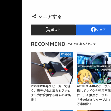
シェアする
ポスト
シェア
RECOMMEND
PS4関連
PS3やPS4をスピーカーで聴
ASTRO A40のケーブ
く。光デジタル出力をアナロ
線してマイクが使用不能
グ出力に変換する格安の変換
に…。互換用ケーブル
器！
「Geekria リケーブル
万事解決！