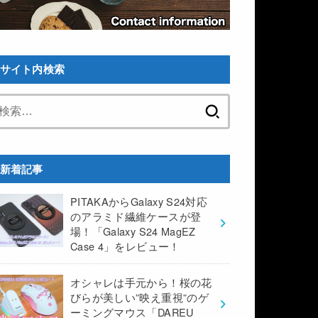
サイト内検索
検
索:
新着記事
PITAKAからGalaxy S24対応
のアラミド繊維ケースが登
場！「Galaxy S24 MagEZ
Case 4」をレビュー！
オシャレは手元から！桜の花
びらが美しい”映え重視”のゲ
ーミングマウス「DAREU