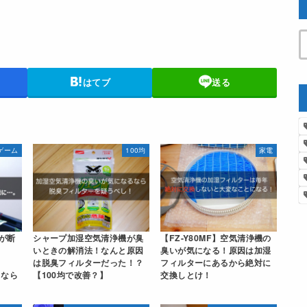
はてブ
送る
ゲーム
100均
家電
ルが断
シャープ加湿空気清浄機が臭
【FZ-Y80MF】空気清浄機の
いときの解消法！なんと原因
臭いが気になる！原因は加湿
は脱臭フィルターだった！？
フィルターにあるから絶対に
」なら
【100均で改善？】
交換しとけ！