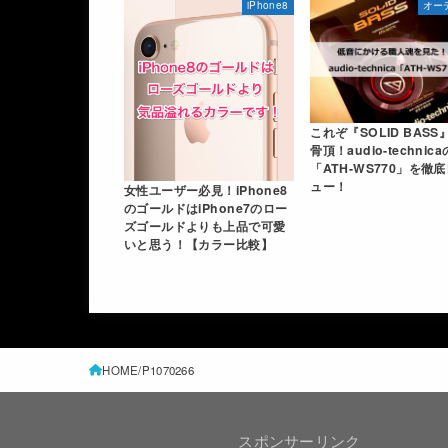
iPhone8
オー
これぞ『SOLID BASS
骨頂！audio-technica
「ATH-WS770」を徹
ュー！
女性ユーザー必見！iPhone8
のゴールドはiPhone7のロー
ズゴールドよりも上品で可愛
いと思う！【カラー比較】
HOME
P1070266
スポンサーリンク