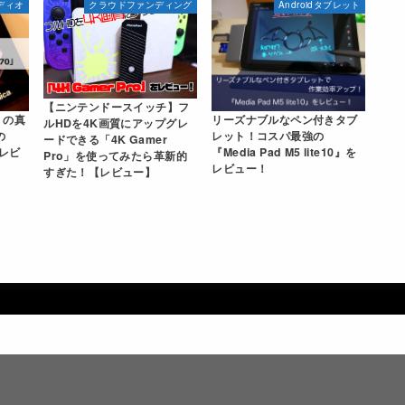
ディオ
クラウドファンディング
Androidタブレット
【ニンテンドースイッチ】フ
』の真
リーズナブルなペン付きタブ
ルHDを4K画質にアップグレ
の
レット！コスパ最強の
ードできる「4K Gamer
底レビ
『Media Pad M5 lite10』を
Pro」を使ってみたら革新的
レビュー！
すぎた！【レビュー】