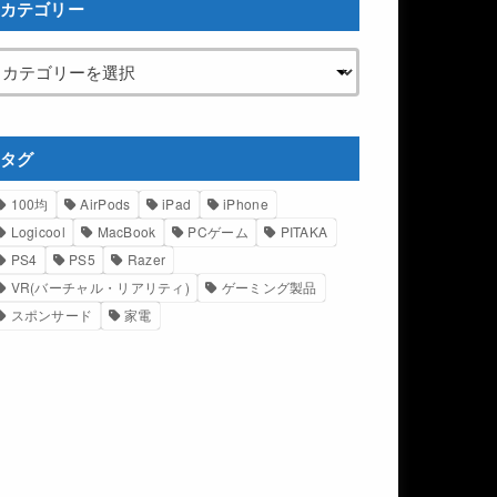
カテゴリー
タグ
100均
AirPods
iPad
iPhone
Logicool
MacBook
PCゲーム
PITAKA
PS4
PS5
Razer
VR(バーチャル・リアリティ)
ゲーミング製品
スポンサード
家電