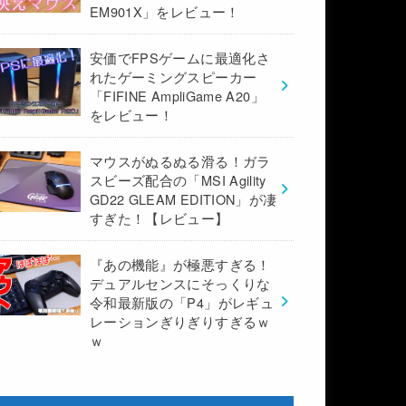
EM901X」をレビュー！
安価でFPSゲームに最適化さ
れたゲーミングスピーカー
「FIFINE AmpliGame A20」
をレビュー！
マウスがぬるぬる滑る！ガラ
スビーズ配合の「MSI Agility
GD22 GLEAM EDITION」が凄
すぎた！【レビュー】
『あの機能』が極悪すぎる！
デュアルセンスにそっくりな
令和最新版の「P4」がレギュ
レーションぎりぎりすぎるｗ
ｗ