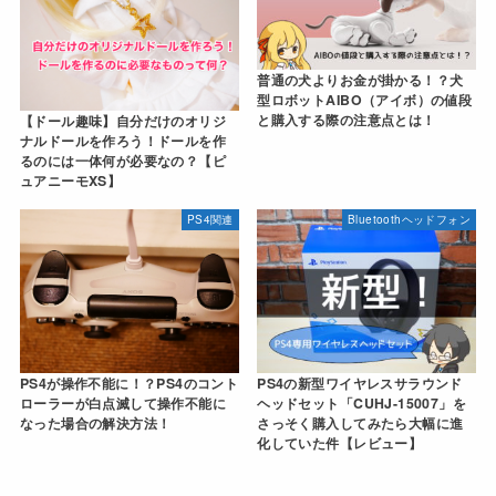
普通の犬よりお金が掛かる！？犬
型ロボットAIBO（アイボ）の値段
と購入する際の注意点とは！
【ドール趣味】自分だけのオリジ
ナルドールを作ろう！ドールを作
るのには一体何が必要なの？【ピ
ュアニーモXS】
PS4関連
Bluetoothヘッドフォン
PS4が操作不能に！？PS4のコント
PS4の新型ワイヤレスサラウンド
ローラーが白点滅して操作不能に
ヘッドセット「CUHJ-15007」を
なった場合の解決方法！
さっそく購入してみたら大幅に進
化していた件【レビュー】