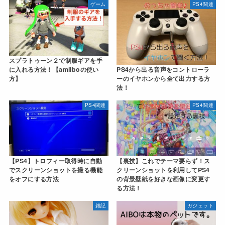
ゲーム
PS4関連
スプラトゥーン２で制服ギアを手
に入れる方法！【amiiboの使い
PS4から出る音声をコントローラ
方】
ーのイヤホンから全て出力する方
法！
PS4関連
PS4関連
【PS4】トロフィー取得時に自動
【裏技】これでテーマ要らず！ス
でスクリーンショットを撮る機能
クリーンショットを利用してPS4
をオフにする方法
の背景壁紙を好きな画像に変更す
る方法！
雑記
ガジェット