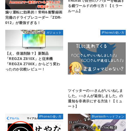
VRchatで自分のアバターを確認す
る鏡ワールドの作り方！【ミラー
ルーム】
煽り運転に効果的！常時&衝撃録画
完備のドライブレコーダー「ZDR-
012」が最強すぎる！
ガジェット
iPhoneの使い方
【え、倍速削除？】新製品
「REGZA Z810X」と従来機
「REGZA Z700X」からどう変わ
ったのか比較レビュー！
ツイッターの○○さんがいいねしま
した。○○さんが返信しました。の
通知を非表示にする方法！【ミュ
ート】
iPhoneの使い方
Bluetoothヘッドフォン