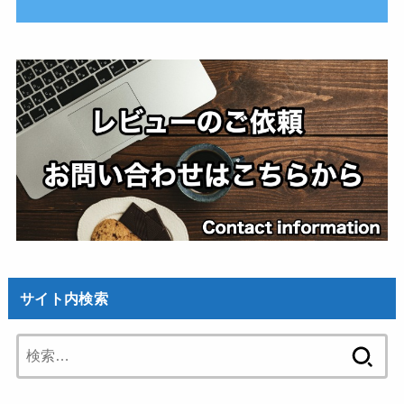
サイト内検索
検
索: