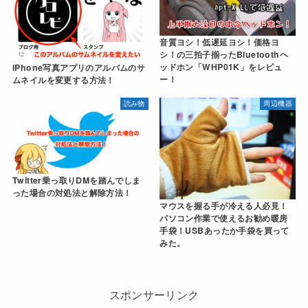
音質ヨシ！低遅延ヨシ！価格ヨ
シ！の三拍子揃ったBluetoothヘ
ッドホン「WHP01K」をレビュ
iPhone写真アプリのアルバムのサ
ー！
ムネイルを変更する方法！
読み物
周辺機器
Twitter乗っ取りDMを踏んでしま
った場合の対処法と解除方法！
マウスを握る手が冷える人必見！
パソコン作業で使えるお勧め暖房
手袋！USBあったか手袋を買って
みた。
スポンサーリンク