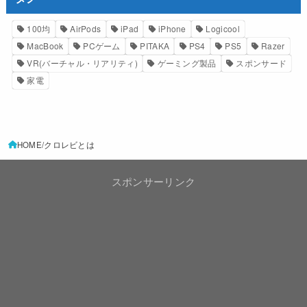
100均
AirPods
iPad
iPhone
Logicool
MacBook
PCゲーム
PITAKA
PS4
PS5
Razer
VR(バーチャル・リアリティ)
ゲーミング製品
スポンサード
家電
HOME
クロレビとは
スポンサーリンク