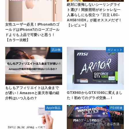
絶対に後悔しないシーリングライ
ト選び！間接照明がオシャレな一
人暮らしにも役立つ「日立 LEC-
AHS810EH」が超オススメだぞ！
女性ユーザー必見！iPhone8のゴ
【レビュー】
ールドはiPhone7のローズゴール
ドよりも上品で可愛いと思う！
【カラー比較】
読み物
ガジェット
もしもアフィリエイトは入金まで
GTX960からGTX1060に変えまし
が遅い！Amazonと楽天市場の紹
た！初めてのグラボ交換…！
介料はいつ入るの？
Apple製品
PS5関連