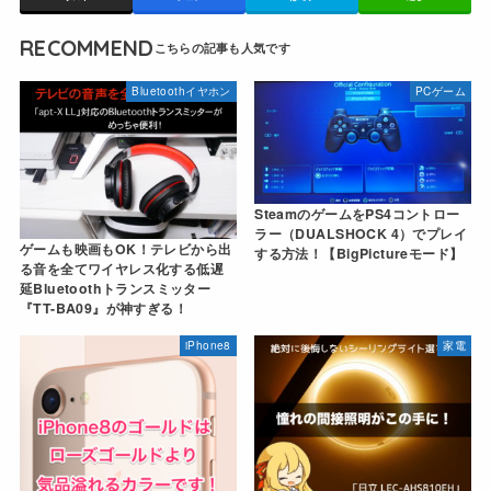
RECOMMEND
Bluetoothイヤホン
PCゲーム
SteamのゲームをPS4コントロー
ラー（DUALSHOCK 4）でプレイ
ゲームも映画もOK！テレビから出
する方法！【BigPictureモード】
る音を全てワイヤレス化する低遅
延Bluetoothトランスミッター
『TT-BA09』が神すぎる！
iPhone8
家電