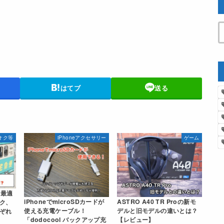
はてブ
送る
オク等
iPhoneアクセサリー
ゲーム
る最適
iPhoneでmicroSDカードが
ASTRO A40 TR Proの新モ
ク、
使える充電ケーブル！
デルと旧モデルの違いとは？
ぞれ
「dodocool バックアップ充
【レビュー】