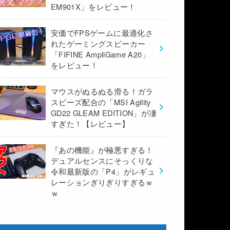
EM901X」をレビュー！
安価でFPSゲームに最適化さ
れたゲーミングスピーカー
「FIFINE AmpliGame A20」
をレビュー！
マウスがぬるぬる滑る！ガラ
スビーズ配合の「MSI Agility
GD22 GLEAM EDITION」が凄
すぎた！【レビュー】
『あの機能』が極悪すぎる！
デュアルセンスにそっくりな
令和最新版の「P4」がレギュ
レーションぎりぎりすぎるｗ
ｗ