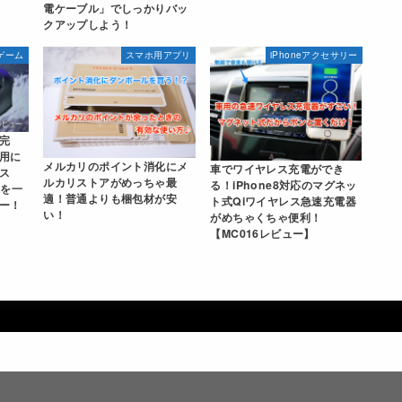
電ケーブル」でしっかりバッ
クアップしよう！
ゲーム
スマホ用アプリ
iPhoneアクセサリー
完
用に
メルカリのポイント消化にメ
車でワイヤレス充電ができ
ス
ルカリストアがめっちゃ最
る！iPhone8対応のマグネッ
」を一
適！普通よりも梱包材が安
ト式Qiワイヤレス急速充電器
ー！
い！
がめちゃくちゃ便利！
【MC016レビュー】