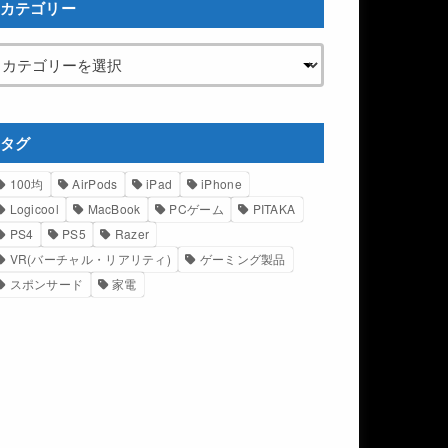
カテゴリー
タグ
100均
AirPods
iPad
iPhone
Logicool
MacBook
PCゲーム
PITAKA
PS4
PS5
Razer
VR(バーチャル・リアリティ)
ゲーミング製品
スポンサード
家電