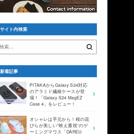
サイト内検索
検
索:
新着記事
PITAKAからGalaxy S24対応
のアラミド繊維ケースが登
場！「Galaxy S24 MagEZ
Case 4」をレビュー！
オシャレは手元から！桜の花
びらが美しい”映え重視”のゲ
ーミングマウス「DAREU