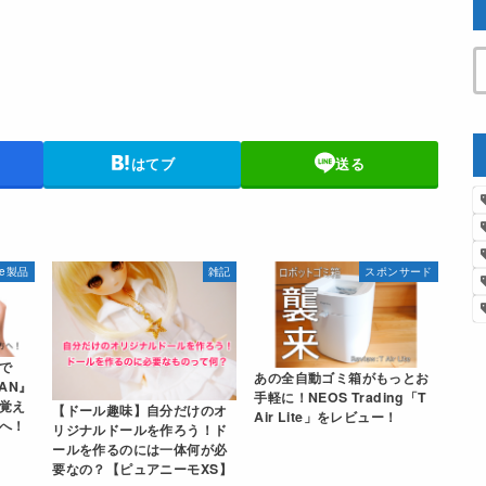
はてブ
送る
le製品
雑記
スポンサード
で
あの全自動ゴミ箱がもっとお
PAN』
手軽に！NEOS Trading「T
覚え
【ドール趣味】自分だけのオ
Air Lite」をレビュー！
へ！
リジナルドールを作ろう！ド
ールを作るのには一体何が必
要なの？【ピュアニーモXS】