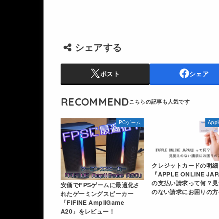
シェアする
ポスト
シェア
RECOMMEND
PCゲーム
App
クレジットカードの明細
『APPLE ONLINE JA
の支払い請求って何？見
安価でFPSゲームに最適化さ
のない請求にお困りの方
れたゲーミングスピーカー
「FIFINE AmpliGame
A20」をレビュー！