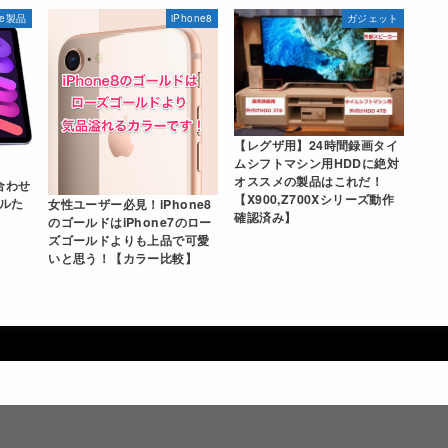
le製品
iPhone8
ガジェット
【レグザ用】24時間録画タイ
ムシフトマシン用HDDに絶対
オススメの製品はこれだ！
合わせ
【X900,Z700Xシリーズ動作
ルた
女性ユーザー必見！iPhone8
確認済み】
のゴールドはiPhone7のロー
ズゴールドよりも上品で可愛
いと思う！【カラー比較】