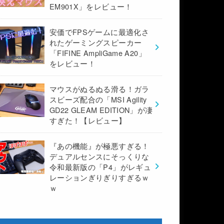
EM901X」をレビュー！
安価でFPSゲームに最適化さ
れたゲーミングスピーカー
「FIFINE AmpliGame A20」
をレビュー！
マウスがぬるぬる滑る！ガラ
スビーズ配合の「MSI Agility
GD22 GLEAM EDITION」が凄
すぎた！【レビュー】
『あの機能』が極悪すぎる！
デュアルセンスにそっくりな
令和最新版の「P4」がレギュ
レーションぎりぎりすぎるｗ
ｗ