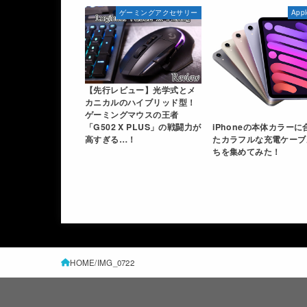
ゲーミングアクセサリー
App
【先行レビュー】光学式とメ
カニカルのハイブリッド型！
ゲーミングマウスの王者
iPhoneの本体カラーに
「G502 X PLUS」の戦闘力が
たカラフルな充電ケーブ
高すぎる…！
ちを集めてみた！
HOME
IMG_0722