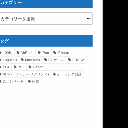
カテゴリー
タグ
100均
AirPods
iPad
iPhone
Logicool
MacBook
PCゲーム
PITAKA
PS4
PS5
Razer
VR(バーチャル・リアリティ)
ゲーミング製品
スポンサード
家電