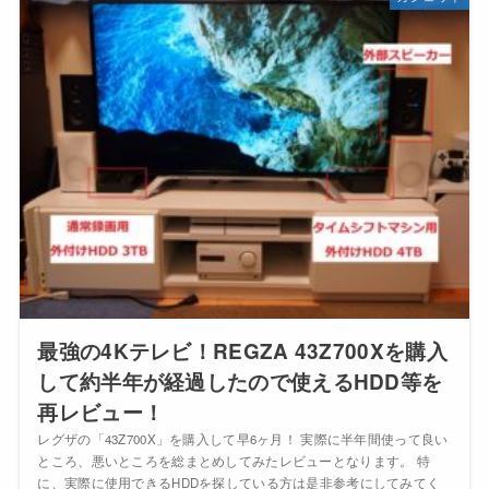
最強の4Kテレビ！REGZA 43Z700Xを購入
して約半年が経過したので使えるHDD等を
再レビュー！
レグザの「43Z700X」を購入して早6ヶ月！ 実際に半年間使って良い
ところ、悪いところを総まとめしてみたレビューとなります。 特
に、実際に使用できるHDDを探している方は是非参考にしてみてく