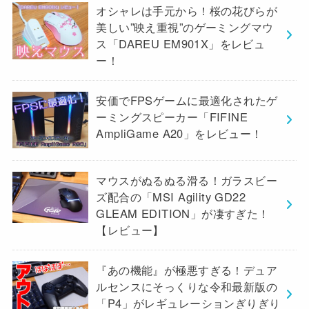
オシャレは手元から！桜の花びらが
美しい”映え重視”のゲーミングマウ
ス「DAREU EM901X」をレビュ
ー！
安価でFPSゲームに最適化されたゲ
ーミングスピーカー「FIFINE
AmpliGame A20」をレビュー！
マウスがぬるぬる滑る！ガラスビー
ズ配合の「MSI Agility GD22
GLEAM EDITION」が凄すぎた！
【レビュー】
『あの機能』が極悪すぎる！デュア
ルセンスにそっくりな令和最新版の
「P4」がレギュレーションぎりぎり