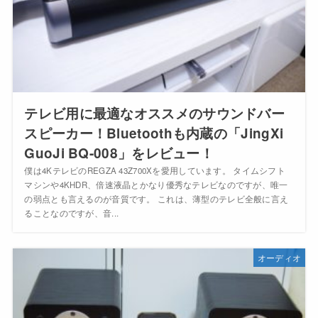
テレビ用に最適なオススメのサウンドバー
スピーカー！Bluetoothも内蔵の「JingXi
GuoJi BQ-008」をレビュー！
僕は4KテレビのREGZA 43Z700Xを愛用しています。 タイムシフト
マシンや4KHDR、倍速液晶とかなり優秀なテレビなのですが、唯一
の弱点とも言えるのが音質です。 これは、薄型のテレビ全般に言え
ることなのですが、音...
オーディオ