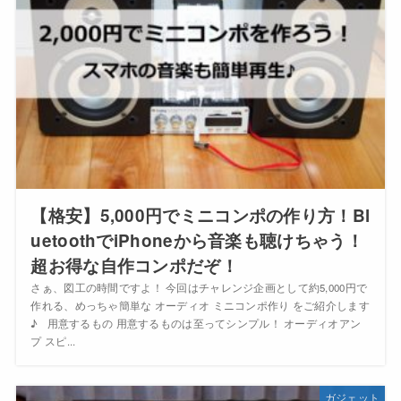
【格安】5,000円でミニコンポの作り方！Bl
uetoothでiPhoneから音楽も聴けちゃう！
超お得な自作コンポだぞ！
さぁ、図工の時間ですよ！ 今回はチャレンジ企画として約5,000円で
作れる、めっちゃ簡単な オーディオ ミニコンポ作り をご紹介します
♪ 用意するもの 用意するものは至ってシンプル！ オーディオアン
プ スピ...
ガジェット