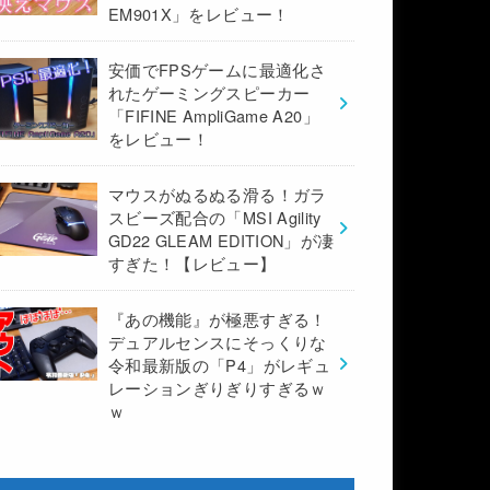
EM901X」をレビュー！
安価でFPSゲームに最適化さ
れたゲーミングスピーカー
「FIFINE AmpliGame A20」
をレビュー！
マウスがぬるぬる滑る！ガラ
スビーズ配合の「MSI Agility
GD22 GLEAM EDITION」が凄
すぎた！【レビュー】
『あの機能』が極悪すぎる！
デュアルセンスにそっくりな
令和最新版の「P4」がレギュ
レーションぎりぎりすぎるｗ
ｗ