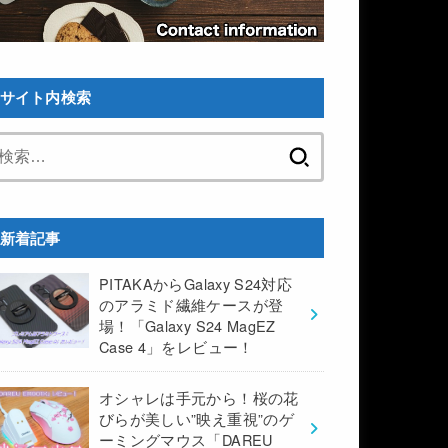
サイト内検索
検
索:
新着記事
PITAKAからGalaxy S24対応
のアラミド繊維ケースが登
場！「Galaxy S24 MagEZ
Case 4」をレビュー！
オシャレは手元から！桜の花
びらが美しい”映え重視”のゲ
ーミングマウス「DAREU