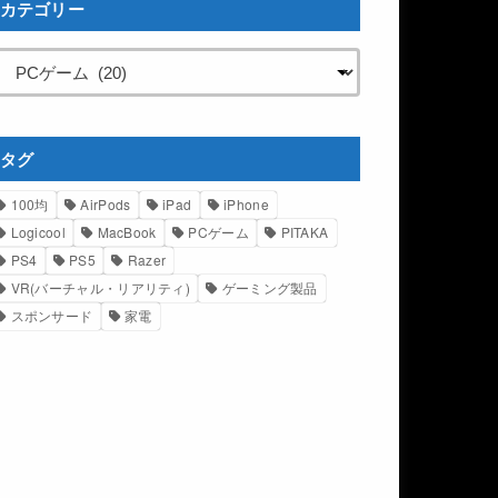
カテゴリー
タグ
100均
AirPods
iPad
iPhone
Logicool
MacBook
PCゲーム
PITAKA
PS4
PS5
Razer
VR(バーチャル・リアリティ)
ゲーミング製品
スポンサード
家電