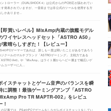
コントローラー（DUALSHOCK 4）は公式からのPC対応が謳われてい
ます発表されていますが、一昔前までは非公式のツールを使用する方
法しかありませ...
【即買いレベル】MixAmp内蔵の旗艦モデル
のワイヤレスヘッドセット「ASTRO A50」
が素晴らしすぎた！【レビュー】
PS4やPCゲーマーであれば、誰しも一度は聞いたことがあるであろう
ロジクールのマルチブランド「ASTROゲーミング」 主戦力である
「ASTRO A40」や「MixAmp」はライト層からヘビー層まで幅広いゲ
ームユーザーに人...
ボイスチャットとゲーム音声のバランスを瞬
時に調整！最強ゲーミングアンプ「ASTRO
MixAmp Pro TR MAPTR-002」をレビュ
ー！
この記事では、PS4やPCでゲームをしながらボイスチャットをしてい