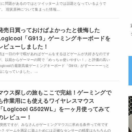
性に問題があるのではとツイッター上では話題となっているようで
す。 現状原神について集まった情報...
発売日買っておけばよかったと後悔した
Logicool「G913」ゲーミングキーボードを
レビューしました！
僕は一日の中で暇があればゲームをするほどゲームが大好きなのです
が、以前からゲーマーの間で「めっちゃ使いやすい！」と評価の高い
Logicoolの最新高級ゲーミングキーボード「G913」がずーーーーっと
気になっていました。 ...
マウス探しの旅もここで完結！ゲーミングで
も作業用にも使えるワイヤレスマウス
「Logicool G502WL」を一ヶ月使ってみて
のレビュー！
突然ですが、みなさんがゲーミングマウスに求める条件って何です
か？ ゲームを満足に遊ぶためには正確なセンサーの精度はもちろんの