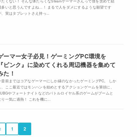
りたくない！ そんな体たらくなSteamゲーマーさんって僕を含めて結
構多いと思うんですよね…！ まるで人をダメにするような願望です
が、実はタブレットさえ持っ...
ゲーマー女子必見！ゲーミングPC環境を
『ピンク』に染めてくれる周辺機器を集めて
みた！
一昔前まではコアなゲーマーにしか縁のなかったゲーミングPC。 しか
し、ここ最近ではモンハンを始めとするアクションゲームを筆頭に、
PUBGやフォートナイトなどのバトルロイヤル系のゲームがブームと
なり一気に過熱！ これを機に...
＜
1
2