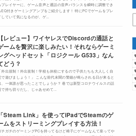
るプレイヤーに、ゲーム音声と通話の音声バランスを瞬時に調整でき
るEQ付きゲーミングアンプをご紹介します！ 特にPCでゲームをプレ
イしていて気になるのが、ゲ...
【レビュー】ワイヤレスでDiscordの通話と
ゲームを贅沢に楽しみたい！それならゲーミ
ングヘッドセット「ロジクール G533」なん
てどう？
「外出規制！外出規制！学校も休校にするので子供たちも大人しく自
宅で遊びましょう！」 こんな前代未聞の警鐘が鳴らされる日が来ると
は、一体誰が思ったことでしょうか？ 巷では新型コロナウイルスの話
題で持ち切りだし、じゃあせめて...
「Steam Link」を使ってiPadでSteamのゲ
ームをストリーミングプレイする方法！
ガチガチのゲーミングPCを持ってるけど椅子にゲームなんて座ってや