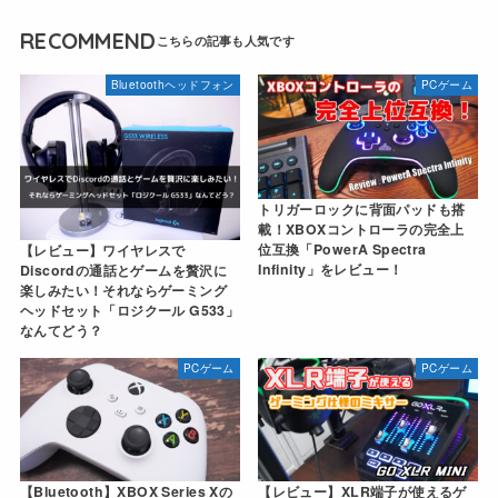
RECOMMEND
Bluetoothヘッドフォン
PCゲーム
トリガーロックに背面パッドも搭
載！XBOXコントローラの完全上
位互換「PowerA Spectra
【レビュー】ワイヤレスで
Infinity」をレビュー！
Discordの通話とゲームを贅沢に
楽しみたい！それならゲーミング
ヘッドセット「ロジクール G533」
なんてどう？
PCゲーム
PCゲーム
【Bluetooth】XBOX Series Xの
【レビュー】XLR端子が使えるゲ