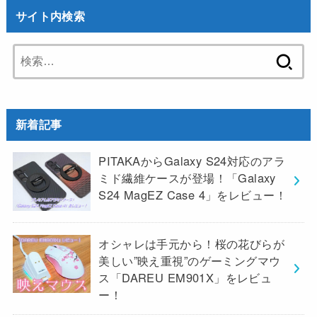
サイト内検索
検
索:
新着記事
PITAKAからGalaxy S24対応のアラ
ミド繊維ケースが登場！「Galaxy
S24 MagEZ Case 4」をレビュー！
オシャレは手元から！桜の花びらが
美しい”映え重視”のゲーミングマウ
ス「DAREU EM901X」をレビュ
ー！