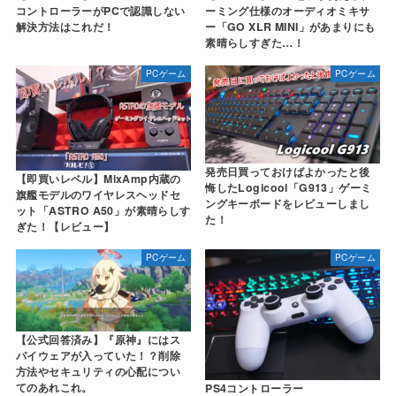
コントローラーがPCで認識しない
ーミング仕様のオーディオミキサ
解決方法はこれだ！
ー「GO XLR MINI」があまりにも
素晴らしすぎた…！
PCゲーム
PCゲーム
発売日買っておけばよかったと後
【即買いレベル】MixAmp内蔵の
悔したLogicool「G913」ゲーミ
旗艦モデルのワイヤレスヘッドセ
ングキーボードをレビューしまし
ット「ASTRO A50」が素晴らしす
た！
ぎた！【レビュー】
PCゲーム
PCゲーム
【公式回答済み】『原神』にはス
パイウェアが入っていた！？削除
方法やセキュリティの心配につい
てのあれこれ。
PS4コントローラー