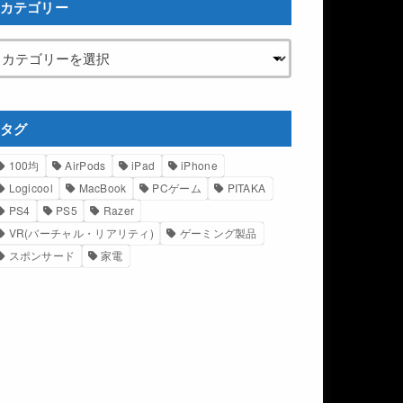
カテゴリー
タグ
100均
AirPods
iPad
iPhone
Logicool
MacBook
PCゲーム
PITAKA
PS4
PS5
Razer
VR(バーチャル・リアリティ)
ゲーミング製品
スポンサード
家電