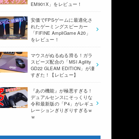
EM901X」をレビュー！
安価でFPSゲームに最適化さ
れたゲーミングスピーカー
「FIFINE AmpliGame A20」
をレビュー！
マウスがぬるぬる滑る！ガラ
スビーズ配合の「MSI Agility
GD22 GLEAM EDITION」が凄
すぎた！【レビュー】
『あの機能』が極悪すぎる！
デュアルセンスにそっくりな
令和最新版の「P4」がレギュ
レーションぎりぎりすぎるｗ
ｗ