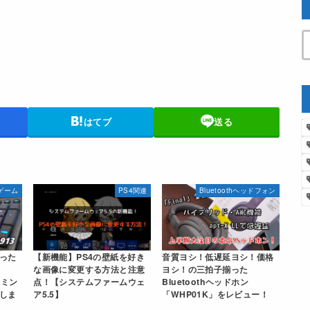
はてブ
送る
ゲーム
PS4関連
Bluetoothヘッドフォン
った
【新機能】PS4の壁紙を好き
音質ヨシ！低遅延ヨシ！価格
な画像に変更する方法と注意
ヨシ！の三拍子揃った
ーミン
点！【システムファームウェ
Bluetoothヘッドホン
しま
ア5.5】
「WHP01K」をレビュー！