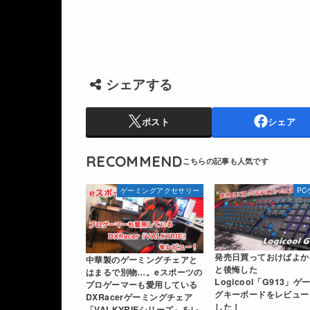
シェアする
ポスト
シェア
RECOMMEND
ゲーミングアクセサリー
PC
発売日買っておけばよか
中華製のゲーミングチェアと
と後悔した
はまるで別物…。eスポーツの
Logicool「G913」ゲ
プロゲーマーも愛用している
グキーボードをレビュー
DXRacerゲーミングチェア
した！
「VALKYRIEシリーズ」をレ