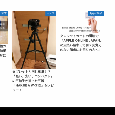
家電
カメラ
Apple製品
クレジットカードの明細で
『APPLE ONLINE JAPAN』
の支払い請求って何？見覚え
浄機の
のない請求にお困りの方へ！
加湿
対に
タブレットと同じ重量！？
『軽い、安い、コンパクト』
の三拍子が揃った三脚
「HAKUBA W-312」をレビ
ュー！