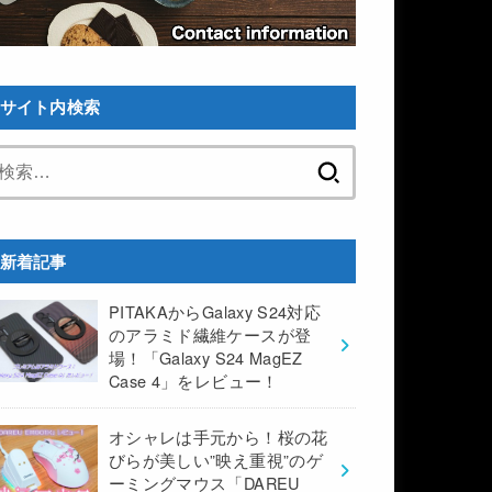
サイト内検索
検
索:
新着記事
PITAKAからGalaxy S24対応
のアラミド繊維ケースが登
場！「Galaxy S24 MagEZ
Case 4」をレビュー！
オシャレは手元から！桜の花
びらが美しい”映え重視”のゲ
ーミングマウス「DAREU