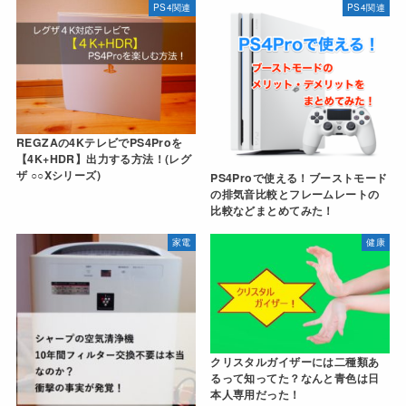
PS4関連
PS4関連
REGZAの4KテレビでPS4Proを
【4K+HDR】出力する方法！(レグ
ザ ○○Xシリーズ)
PS4Proで使える！ブーストモード
の排気音比較とフレームレートの
比較などまとめてみた！
家電
健康
クリスタルガイザーには二種類あ
るって知ってた？なんと青色は日
本人専用だった！