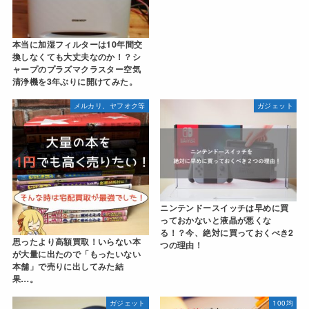
本当に加湿フィルターは10年間交
換しなくても大丈夫なのか！？シ
ャープのプラズマクラスター空気
清浄機を3年ぶりに開けてみた。
メルカリ、ヤフオク等
ガジェット
ニンテンドースイッチは早めに買
っておかないと液晶が悪くな
る！？今、絶対に買っておくべき2
思ったより高額買取！いらない本
つの理由！
が大量に出たので「もったいない
本舗」で売りに出してみた結
果…。
ガジェット
100均