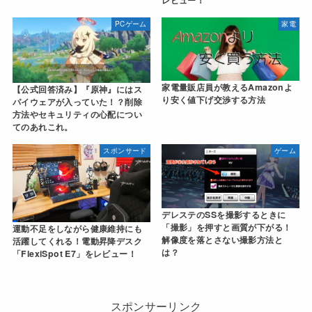
PCゲーム
家電
家電量販店員が教えるAmazonよ
【公式回答済み】『原神』にはス
り安く値下げ交渉する方法
パイウェアが入っていた！？削除
方法やセキュリティの心配につい
てのあれこれ。
スポンサード
ゲーム
デレステのSSを撮影するときに
「撮影」を押すと画質が下がる！
運動不足をしながら健康維持にも
解像度を落とさない撮影方法と
活躍してくれる！電動昇降デスク
は？
「FlexiSpot E7」をレビュー！
スポンサーリンク