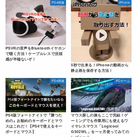
PS4関連
iPhone
PSVRの音声をBluetoothイヤホン
で聴く方法！ケーブルレスで没頭
感が半端ないぞ！
5秒で出来る！iPhoneの動画から
静止画を保存する方法！
PS4関連
PCゲーム
PS4版フォートナイトで『勝つた
マウス探しの旅もここで完結！ゲ
めの』お勧めのキーボードとマウ
ーミングでも作業用にも使えるワ
スはこれだ！【PS4で使えるキー
イヤレスマウス「Logicool
ボードとマウス】
G502WL」を一ヶ月使ってみての
レビュー！