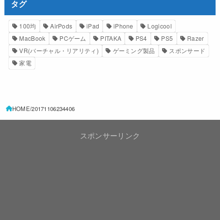
タグ
100均
AirPods
iPad
iPhone
Logicool
MacBook
PCゲーム
PITAKA
PS4
PS5
Razer
VR(バーチャル・リアリティ)
ゲーミング製品
スポンサード
家電
HOME
20171106234406
スポンサーリンク